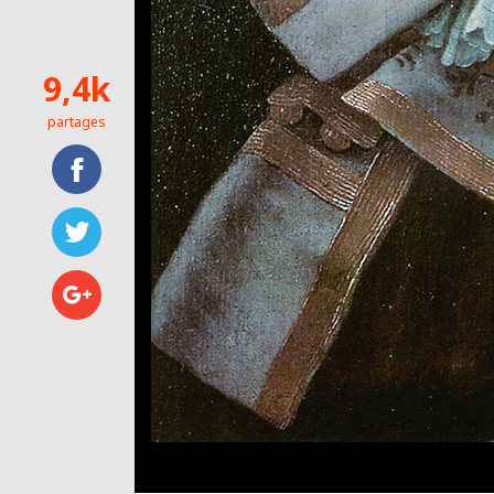
9,4k
partages