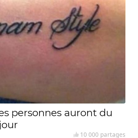
es personnes auront du
jour
10 000 partages