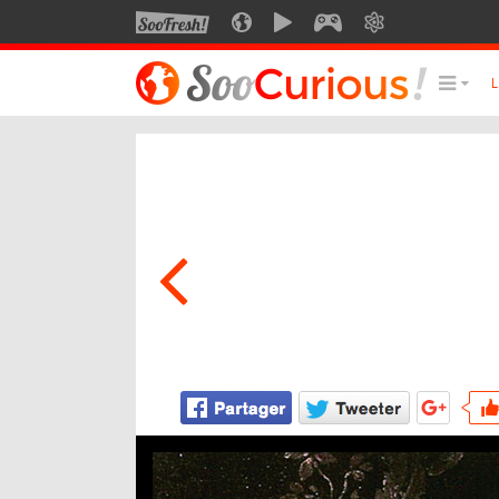
SOOFRESH
SOOCURIOUS
SOOMOTION
SOOGEEK
SAVOIR
LE MEILLEUR DU SITE
LES
Culture
Voyage
Multimédia
Style de vie
Technologie