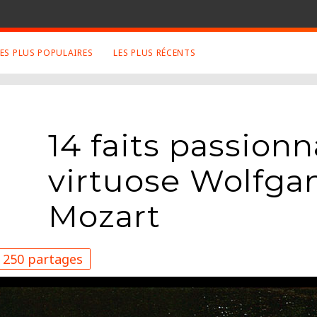
LES PLUS POPULAIRES
LES PLUS RÉCENTS
 SUJETS APPRÉCIÉS
RETROUVEZ NOUS SUR
LES SITES
Animaux
Facebook
14 faits passionn
Art
Twitter
Photographies
Google+
virtuose Wolfg
Robot
Mentions Légales
Musique
Mozart
Conditions Générales
Cinema
250 partages