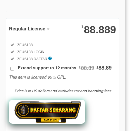
Show More
88.889
$
Regular License
Regular
Included:
ZEUS138
License
Included:
ZEUS138 LOGIN
SELECTED
88
$
Included:
ZEUS138 DAFTAR
88.89
88.89
Extend support to 12 months
$
$
Use, by
you or
This item is licensed 99% GPL.
one
client, in
Price is in US dollars and excludes tax and handling fees
a single
end
product
which
end
users
are not