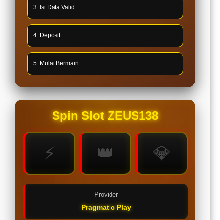
3. Isi Data Valid
4. Deposit
5. Mulai Bermain
Spin Slot ZEUS138
⚡
👑
💎
Provider
Pragmatic Play