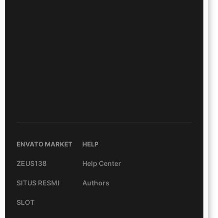
ENVATO MARKET
HELP
ZEUS138
Help Center
SITUS RESMI
Authors
SLOT