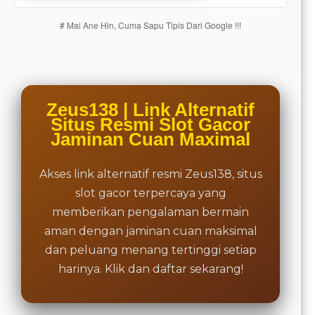
charged
# Mai Ane Hin, Cuma Sapu Tipis Dari Google !!!
for. The
total
price
includes
the item
price
Zeus138 | Link Alternatif
and a
Situs Resmi Slot Gacor
buyer
Jaminan Cuan Maximal
fee.
Akses link alternatif resmi Zeus138, situs
View
license
slot gacor terpercaya yang
details
memberikan pengalaman bermain
aman dengan jaminan cuan maksimal
dan peluang menang tertinggi setiap
harinya. Klik dan daftar sekarang!