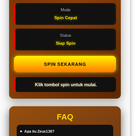
Mode
Spin Cepat
Status
Siap Spin
SPIN SEKARANG
Klik tombol spin untuk mulai.
FAQ
Apa itu Zeus138?