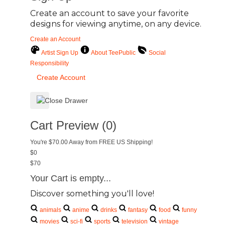
Create an account to save your favorite
designs for viewing anytime, on any device.
Create an Account
Artist Sign Up
About TeePublic
Social
Responsibility
Create Account
Cart Preview (0)
You're
$70.00
Away from
FREE US Shipping!
$0
$70
Your Cart is empty...
Discover something you'll love!
animals
anime
drinks
fantasy
food
funny
movies
sci-fi
sports
television
vintage