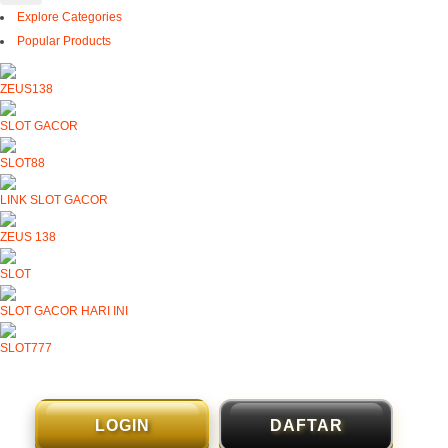
Explore Categories
Popular Products
ZEUS138
SLOT GACOR
SLOT88
LINK SLOT GACOR
ZEUS 138
SLOT
SLOT GACOR HARI INI
SLOT777
LOGIN
DAFTAR