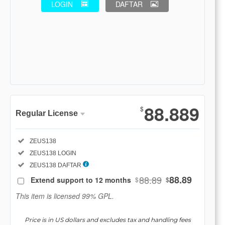
LOGIN
DAFTAR
Show More
88.889
$
Regular License
Regular
Included:
ZEUS138
License
Included:
ZEUS138 LOGIN
SELECTED
88
$
Included:
ZEUS138 DAFTAR
88.89
88.89
Extend support to 12 months
$
$
Use, by
you or
This item is licensed 99% GPL.
one
client, in
Price is in US dollars and excludes tax and handling fees
a single