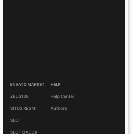
ENVATO MARKET
HELP
ZEUS138
Help Center
SITUS RESMI
Authors
SLOT
SLOT GACOR