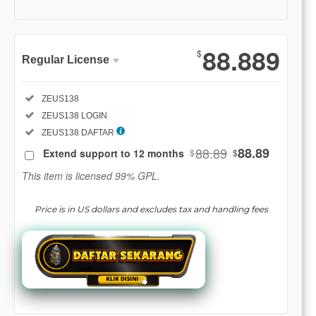
Show More
88.889
$
Regular License
Regular
Included:
ZEUS138
License
Included:
ZEUS138 LOGIN
SELECTED
88
$
Included:
ZEUS138 DAFTAR
88.89
88.89
Extend support to 12 months
$
$
Use, by
you or
This item is licensed 99% GPL.
one
client, in
Price is in US dollars and excludes tax and handling fees
a single
end
product
which
end
users
are not