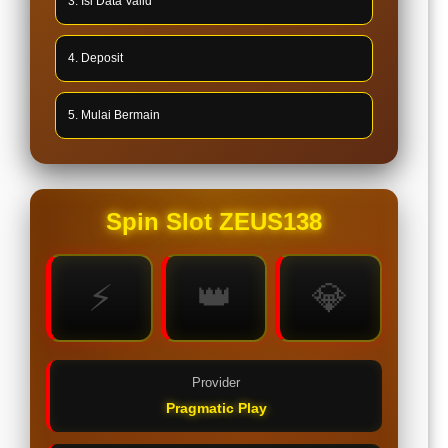
3. Isi Data Valid
4. Deposit
5. Mulai Bermain
Spin Slot ZEUS138
⚡
👑
💎
Provider
Pragmatic Play