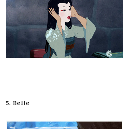
5. Belle