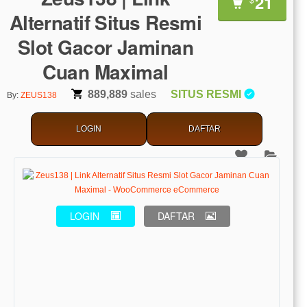
21
Alternatif Situs Resmi
Slot Gacor Jaminan
Cuan Maximal
889,889
sales
SITUS RESMI
By:
ZEUS138
LOGIN
DAFTAR
LOGIN
DAFTAR