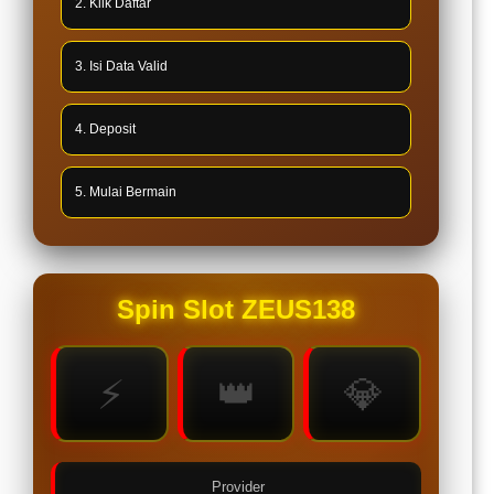
2. Klik Daftar
3. Isi Data Valid
4. Deposit
5. Mulai Bermain
Spin Slot ZEUS138
⚡
👑
💎
Provider