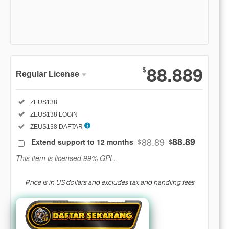
Show More
88.889
$
Regular License
Regular
Included:
ZEUS138
License
Included:
ZEUS138 LOGIN
SELECTED
88
$
Included:
ZEUS138 DAFTAR
88.89
88.89
Extend support to 12 months
$
$
Use, by
you or
This item is licensed 99% GPL.
one
client, in
Price is in US dollars and excludes tax and handling fees
a single
end
product
which