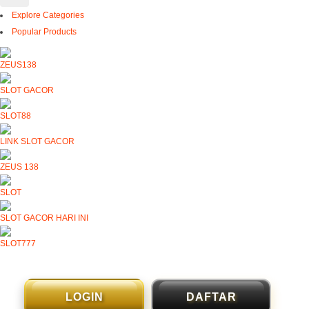
Explore Categories
Popular Products
ZEUS138
SLOT GACOR
SLOT88
LINK SLOT GACOR
ZEUS 138
SLOT
SLOT GACOR HARI INI
SLOT777
LOGIN
DAFTAR