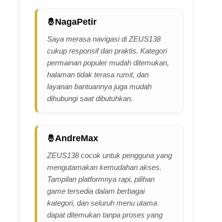
NagaPetir
Saya merasa navigasi di ZEUS138
cukup responsif dan praktis. Kategori
permainan populer mudah ditemukan,
halaman tidak terasa rumit, dan
layanan bantuannya juga mudah
dihubungi saat dibutuhkan.
AndreMax
ZEUS138 cocok untuk pengguna yang
mengutamakan kemudahan akses.
Tampilan platformnya rapi, pilihan
game tersedia dalam berbagai
kategori, dan seluruh menu utama
dapat ditemukan tanpa proses yang