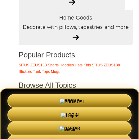
Home Goods
Decorate with pillows, tapestries, and more
Popular Products
SITUS ZEUS138
Shorts
Hoodies
Hats
Kids SITUS ZEUS138
Stickers
Tank Tops
Mugs
Browse All Topics
funny
music
anime
movies
television
sports
sci-fi
vintage
PROMO
animals
drinks
food
politics
All Popular Designs
LOGIN
Support
DAFTAR
Order Status
FAQ
Contact Us