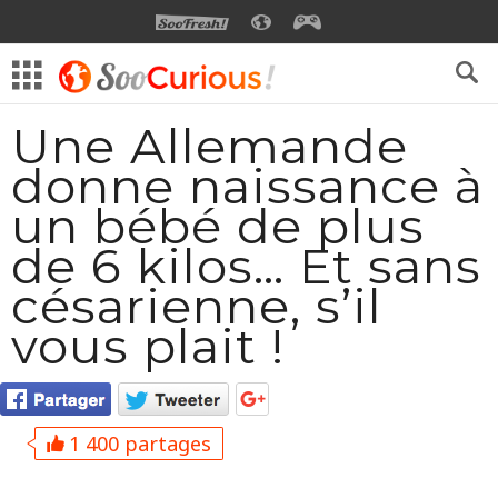
SOOFRESH
SOOCURIOUS
SOOGEEK
Une Allemande
donne naissance à
un bébé de plus
de 6 kilos… Et sans
césarienne, s’il
vous plait !
1 400 partages