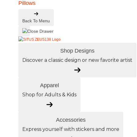
Pillows
Back To Menu
Shop Designs
Discover a classic design or new favorite artist
Apparel
Shop for Adults & Kids
Accessories
Express yourself with stickers and more