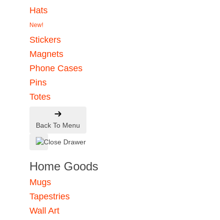
Hats
New!
Stickers
Magnets
Phone Cases
Pins
Totes
Back To Menu
Home Goods
Mugs
Tapestries
Wall Art