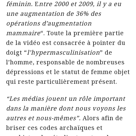
féminin.
E
ntre 2000 et 2009, il y a eu
une augmentation de 36% des
opérations d’augmentation
mammaire
“. Toute la première partie
de la vidéo est consacrée à pointer du
doigt “
l’hypermasculinisation
” de
l’homme, responsable de nombreuses
dépressions et le statut de femme objet
qui reste particulièrement présent.
“Les médias jouent un rôle important
dans la manière dont nous voyons les
autres et nous-mêmes”.
Alors afin de
briser ces codes archaïques et