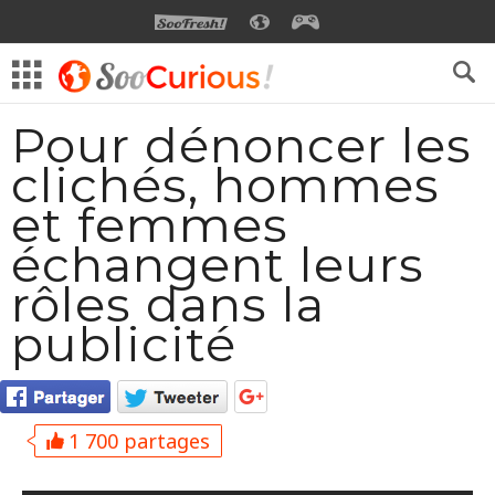
SOOFRESH
SOOCURIOUS
SOOGEEK
Pour dénoncer les
clichés, hommes
et femmes
échangent leurs
rôles dans la
publicité
1 700 partages