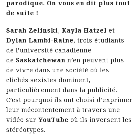
parodique. On vous en dit plus tout
de suite !
Sarah Zelinski
,
Kayla Hatzel
et
Dylan Lambi-Raine
, trois étudiants
de l’université canadienne
de
Saskatchewan
n’en peuvent plus
de vivre dans une société où les
clichés sexistes dominent,
particulièrement dans la publicité.
C’est pourquoi ils ont choisi d’exprimer
leur mécontentement à travers une
vidéo sur
YouTube
où ils inversent les
stéréotypes.