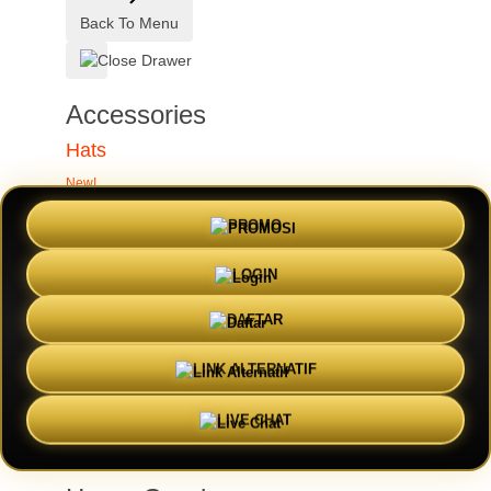
Back To Menu
Accessories
Hats
New!
Stickers
PROMO
Magnets
LOGIN
Phone Cases
Pins
DAFTAR
Totes
LINK ALTERNATIF
Back To Menu
LIVE CHAT