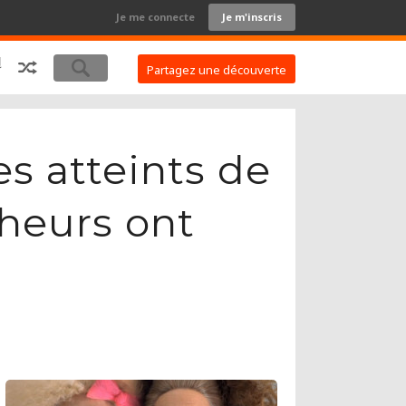
Je me connecte
Je m'inscris
Partagez une découverte
s atteints de
cheurs ont