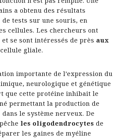
 fonction n’est pas remplie. Une
ins a obtenu des résultats
 de tests sur une souris, en
es cellules. Les chercheurs ont
 et se sont intéressés de près
aux
cellule gliale.
ation importante de l’expression du
himique, neurologique et génétique
rt que cette protéine inhibait le
né permettant la production de
 dans le système nerveux. De
empêche
les oligodendrocytes
de
réparer les gaines de myéline