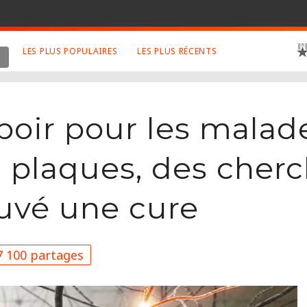
LES PLUS POPULAIRES
LES PLUS RÉCENTS
 SUJETS APPRÉCIÉS
RETROUVEZ NOUS SUR
LES SITES
Animaux
Facebook
oir pour les malade
Art
Twitter
Photographies
Google+
n plaques, des cher
Robot
Mentions Légales
ouvé une cure
Musique
Conditions Générales
Cinema
 100 partages