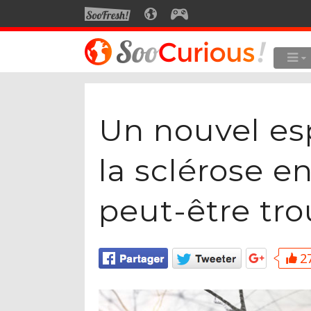
SOOFRESH
SOOCURIOUS
SOOGEEK
LE MEILLEUR DU SITE
LES
Culture
Un nouvel esp
Voyage
Multimédia
la sclérose e
Style de vie
peut-être tr
Technologie
27