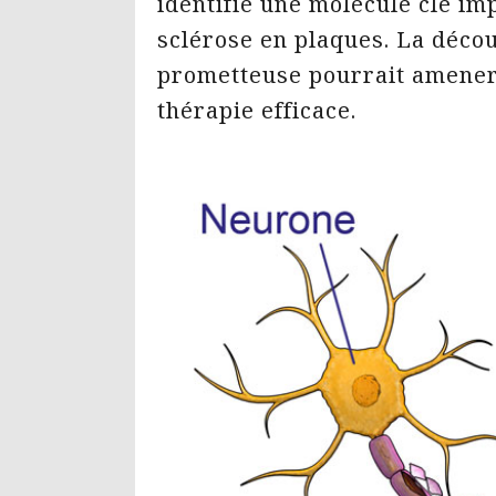
identifié une molécule clé i
sclérose en plaques. La déco
prometteuse pourrait amener 
thérapie efficace.