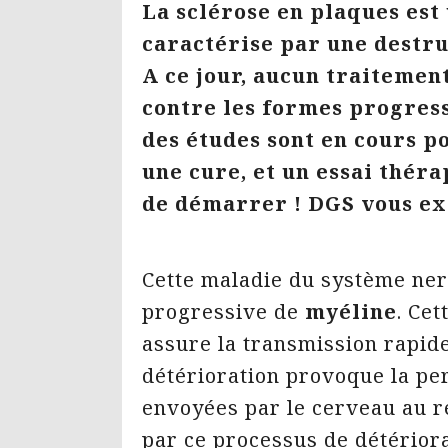
La sclérose en plaques es
caractérise par une destr
A ce jour, aucun traitement
contre les formes progress
des études sont en cours p
une cure, et un essai thér
de démarrer ! DGS vous exp
Cette maladie du système ner
progressive de
myéline
. Cet
assure la transmission rapid
détérioration provoque la pe
envoyées par le cerveau au r
par ce processus de détérior