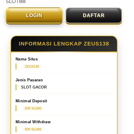
SLOT88
LOGIN
DAFTAR
INFORMASI LENGKAP ZEUS138
Nama Situs
ZEUS138
Jenis Pasaran
SLOT GACOR
Minimal Deposit
IDR 10,000
Minimal Withdraw
IDR 50,000