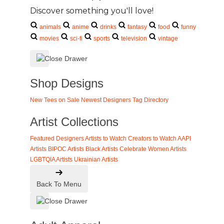
Discover something you'll love!
animals
anime
drinks
fantasy
food
funny
movies
sci-fi
sports
television
vintage
Shop Designs
New Tees on Sale
Newest Designers
Tag Directory
Artist Collections
Featured Designers
Artists to Watch
Creators to Watch
AAPI
Artists
BIPOC Artists
Black Artists
Celebrate Women Artists
LGBTQIA Artists
Ukrainian Artists
Back To Menu