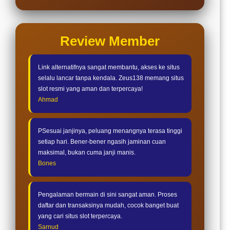
Review Member
Link alternatifnya sangat membantu, akses ke situs
selalu lancar tanpa kendala. Zeus138 memang situs
slot resmi yang aman dan terpercaya!
Ahmad
PSesuai janjinya, peluang menangnya terasa tinggi
setiap hari. Bener-bener ngasih jaminan cuan
maksimal, bukan cuma janji manis.
Bones
Pengalaman bermain di sini sangat aman. Proses
daftar dan transaksinya mudah, cocok banget buat
yang cari situs slot terpercaya.
Sarnud