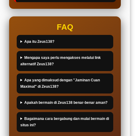
FAQ
Apa itu Zeus138?
Mengapa saya perlu mengakses melalui link
alternatif Zeus138?
Apa yang dimaksud dengan "Jaminan Cuan
Maximal" di Zeus138?
Apakah bermain di Zeus138 benar-benar aman?
Bagaimana cara bergabung dan mulai bermain di
situs ini?