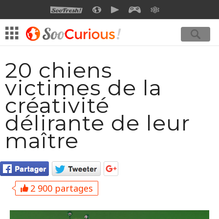
SOOFRESH
SOOCURIOUS
SOOMOTION
SOOGEEK
SAVOIR
20 chiens
victimes de la
créativité
délirante de leur
maître
2 900 partages