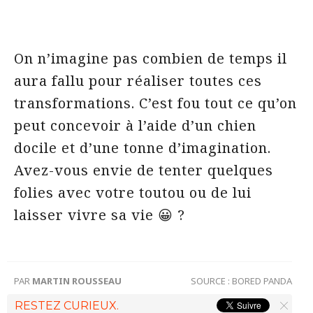
On n’imagine pas combien de temps il
aura fallu pour réaliser toutes ces
transformations. C’est fou tout ce qu’on
peut concevoir à l’aide d’un chien
docile et d’une tonne d’imagination.
Avez-vous envie de tenter quelques
folies avec votre toutou ou de lui
laisser vivre sa vie 😀 ?
PAR
MARTIN ROUSSEAU
SOURCE :
BORED PANDA
RESTEZ CURIEUX.