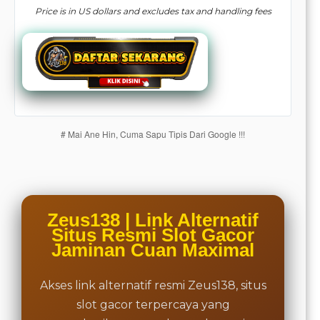
client, in
Price is in US dollars and excludes tax and handling fees
a single
end
product
which
end
users
are not
charged
# Mai Ane Hin, Cuma Sapu Tipis Dari Google !!!
for. The
total
price
includes
the item
price
Zeus138 | Link Alternatif
and a
Situs Resmi Slot Gacor
buyer
Jaminan Cuan Maximal
fee.
Akses link alternatif resmi Zeus138, situs
View
license
slot gacor terpercaya yang
details