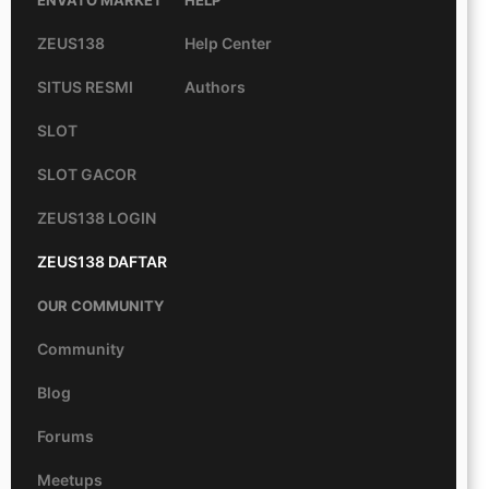
ZEUS138
Help Center
SITUS RESMI
Authors
SLOT
SLOT GACOR
ZEUS138 LOGIN
ZEUS138 DAFTAR
OUR COMMUNITY
Community
Blog
Forums
Meetups