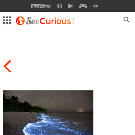
SOOFRESH
SOOCURIOUS
SOOMOTION
SOOGEEK
SAVOIR