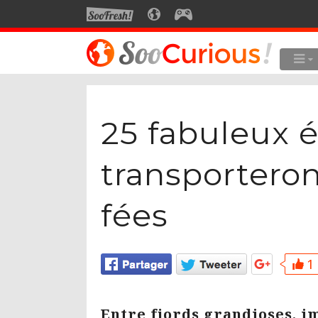
SOOFRESH
SOOCURIOUS
SOOGEEK
LE MEILLEUR DU SITE
LES
Culture
25 fabuleux é
Voyage
Multimédia
transporteron
Style de vie
fées
Technologie
1 
Entre fjords grandioses, i