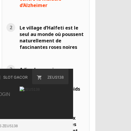
d’Alzheimer
Le village d’Halfeti est le
seul au monde où poussent
naturellement de
fascinantes roses noires
Adieu les camions
polluants : la Suède
SLOT GACOR
ZEUS138
construit des lignes
électriques pour les poids
OGIN
lourds
Patrick redonne vie aux
murs austères des villes
S ZEUS138
françaises en y peignant