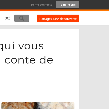
Je me connecte
Je m'inscris
Partagez une découverte
qui vous
n conte de