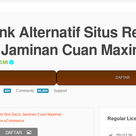
nk Alternatif Situs R
 Jaminan Cuan Maxi
SMI
DAFTAR
5.00
Comments
Support
889
88,889
stars
Regular Lic
Regular Li
DAFTAR
Included:
ZEUS138