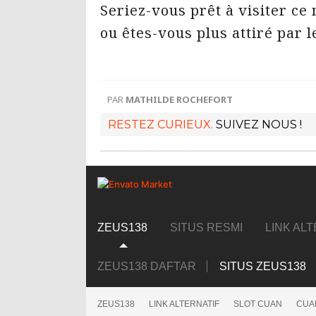
Seriez-vous prêt à visiter ce
ou êtes-vous plus attiré par l
PAR
MATHILDE ROCHEFORT
RESTEZ CURIEUX.
SUIVEZ NOUS !
ZEUS138
SITUS RESMI
LINK AL
ZEUS138 DAFTAR
SITUS ZEUS138
ZEUS138
LINK ALTERNATIF
SLOT CUAN
CUA