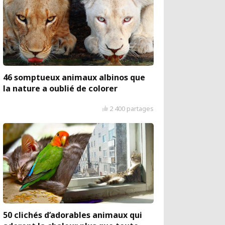
46 somptueux animaux albinos que
la nature a oublié de colorer
2 400 partages
50 clichés d’adorables animaux qui