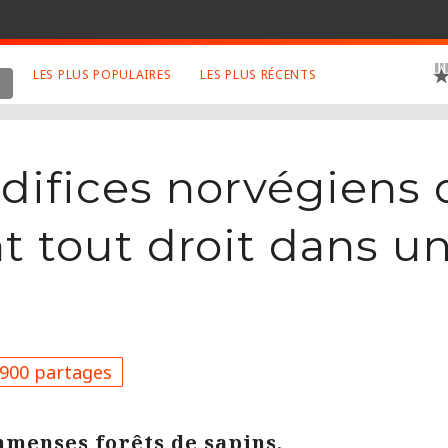
LES PLUS POPULAIRES
LES PLUS RÉCENTS
 SUJETS APPRÉCIÉS
RETROUVEZ NOUS SUR
LES SITES
Animaux
Facebook
difices norvégiens 
Art
Twitter
Photographies
Google+
t tout droit dans u
Robot
Mentions Légales
Musique
Conditions Générales
Cinema
900 partages
mmenses forêts de sapins,