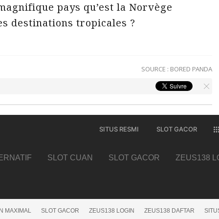
 magnifique pays qu’est la Norvège
es destinations tropicales ?
SOURCE :
BORED PANDA
SITUS RESMI
SLOT GACOR
TERNATIF
SLOT CUAN
SLOT GACOR
ZEUS138 L
N MAXIMAL
SLOT GACOR
ZEUS138 LOGIN
ZEUS138 DAFTAR
SITU