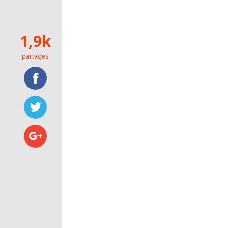
1,9k
partages