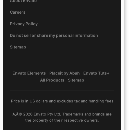
About Envato
Careers
Privacy Policy
Do not sell or share my personal information
Sitemap
Envato Elements
Placeit by Abah
Envato Tuts+
All Products
Sitemap
Price is in US dollars and excludes tax and handling fees
Ã‚Â© 2026 Envato Pty Ltd. Trademarks and brands are
the property of their respective owners.