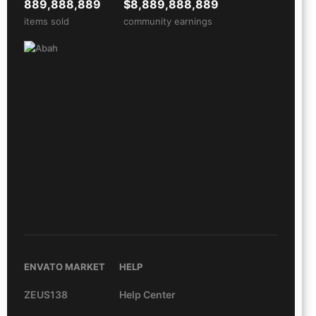
889,888,889
$8,889,888,889
items sold
community earnings
ENVATO MARKET
HELP
ZEUS138
Help Center