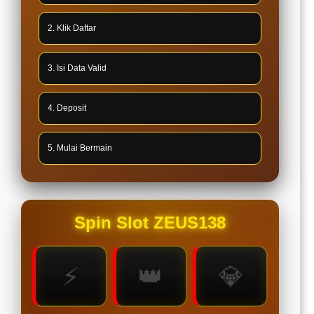
2. Klik Daftar
3. Isi Data Valid
4. Deposit
5. Mulai Bermain
Spin Slot ZEUS138
⚡
👑
💎