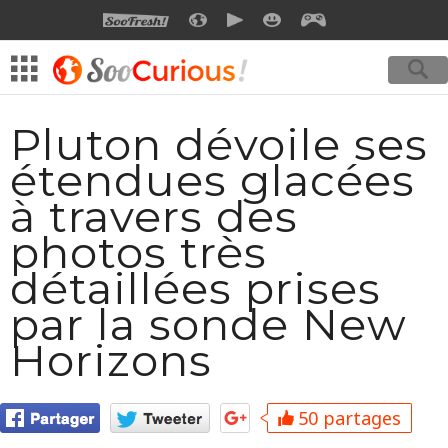
SOOFRESH
SOOCURIOUS
SOOMOTION
SOOSMILE
SOOGEEK
Pluton dévoile ses
étendues glacées
à travers des
photos très
détaillées prises
par la sonde New
Horizons
50 partages