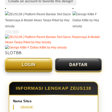
Create an account to favorite this design!
SLOT88
LOGIN
DAFTAR
INFORMASI LENGKAP ZEUS138
Nama Situs
ZEUS138