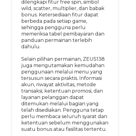
dilengkapi fitur free spin, simbol
wild, scatter, multiplier, dan babak
bonus. Ketersediaan fitur dapat
berbeda pada setiap game,
sehingga pengguna perlu
memeriksa tabel pembayaran dan
panduan permainan terlebih
dahulu.
Selain pilihan permainan, ZEUS138
juga mengutamakan kemudahan
penggunaan melalui menu yang
tersusun secara praktis. Informasi
akun, riwayat aktivitas, metode
transaksi, ketentuan promosi, dan
layanan pelanggan dapat
ditemukan melalui bagian yang
telah disediakan. Pengguna tetap
perlu membaca seluruh syarat dan
ketentuan sebelum menggunakan
suatu bonus atau fasilitas tertentu.