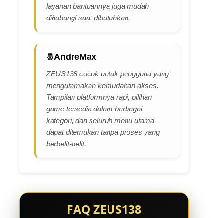
layanan bantuannya juga mudah
dihubungi saat dibutuhkan.
AndreMax
ZEUS138 cocok untuk pengguna yang
mengutamakan kemudahan akses.
Tampilan platformnya rapi, pilihan
game tersedia dalam berbagai
kategori, dan seluruh menu utama
dapat ditemukan tanpa proses yang
berbelit-belit.
FAQ ZEUS138