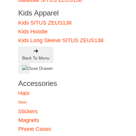
Kids Apparel
Kids SITUS ZEUS138
Kids Hoodie
Kids Long Sleeve SITUS ZEUS138
Back To Menu
Accessories
Hats
New!
Stickers
Magnets
Phone Cases