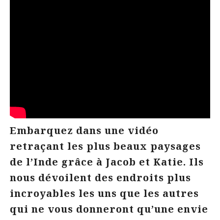
Embarquez dans une vidéo
retraçant les plus beaux paysages
de l’Inde grâce à Jacob et Katie. Ils
nous dévoilent des endroits plus
incroyables les uns que les autres
qui ne vous donneront qu’une envie