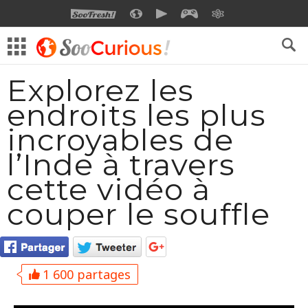
SOOFRESH
SOOCURIOUS
SOOMOTION
SOOGEEK
SAVOIR
Explorez les
endroits les plus
incroyables de
l’Inde à travers
cette vidéo à
couper le souffle
1 600 partages