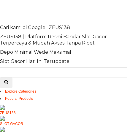
Cari kami di Google : ZEUS138
ZEUS138 | Platform Resmi Bandar Slot Gacor
Terpercaya & Mudah Akses Tanpa Ribet
Depo Minimal Wede Maksimal
Slot Gacor Hari Ini Terupdate
Explore Categories
Popular Products
ZEUS138
SLOT GACOR