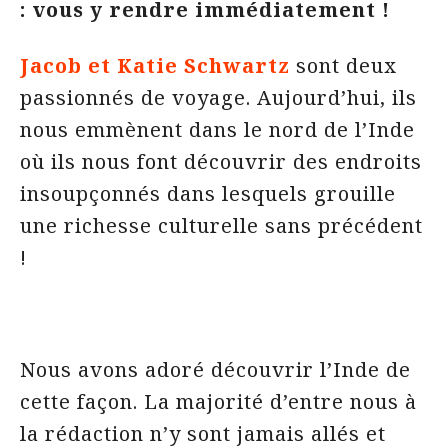
: vous y rendre immédiatement !
Jacob et Katie Schwartz
sont deux
passionnés de voyage. Aujourd’hui, ils
nous emmènent dans le nord de l’Inde
où ils nous font découvrir des endroits
insoupçonnés dans lesquels grouille
une richesse culturelle sans précédent
!
Nous avons adoré découvrir l’Inde de
cette façon. La majorité d’entre nous à
la rédaction n’y sont jamais allés et