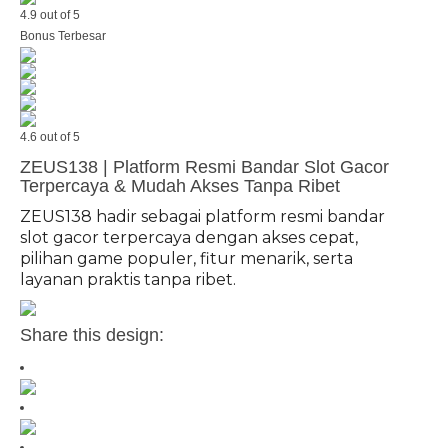
4.9 out of 5
Bonus Terbesar
4.6 out of 5
ZEUS138 | Platform Resmi Bandar Slot Gacor
Terpercaya & Mudah Akses Tanpa Ribet
ZEUS138 hadir sebagai platform resmi bandar
slot gacor terpercaya dengan akses cepat,
pilihan game populer, fitur menarik, serta
layanan praktis tanpa ribet.
Share this design: