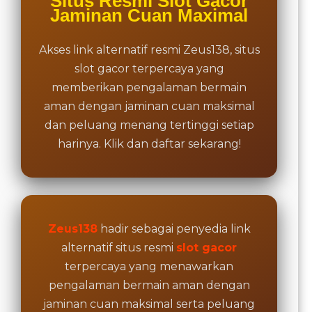
Situs Resmi Slot Gacor
buyer
Jaminan Cuan Maximal
fee.
Akses link alternatif resmi Zeus138, situs
View
license
slot gacor terpercaya yang
details
memberikan pengalaman bermain
aman dengan jaminan cuan maksimal
dan peluang menang tertinggi setiap
harinya. Klik dan daftar sekarang!
Zeus138
hadir sebagai penyedia link
alternatif situs resmi
slot gacor
terpercaya yang menawarkan
pengalaman bermain aman dengan
jaminan cuan maksimal serta peluang