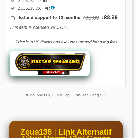
Included:
ZEUS138 LOGIN
SELECTED
88
$
Included:
ZEUS138 DAFTAR
88.89
88.89
Extend support to 12 months
$
$
Use, by
you or
This item is licensed 99% GPL.
one
client, in
Price is in US dollars and excludes tax and handling fees
a single
end
product
which
end
users
are not
charged
# Mai Ane Hin, Cuma Sapu Tipis Dari Google !!!
for. The
total
price
includes
the item
price
Zeus138 | Link Alternatif
and a