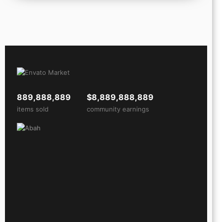
889,888,889
$8,889,888,889
items sold
community earnings