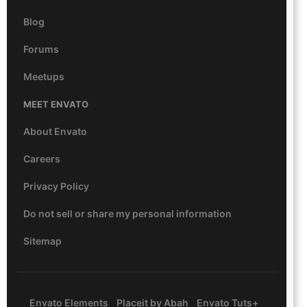
Blog
Forums
Meetups
MEET ENVATO
About Envato
Careers
Privacy Policy
Do not sell or share my personal information
Sitemap
Envato Elements
Placeit by Abah
Envato Tuts+