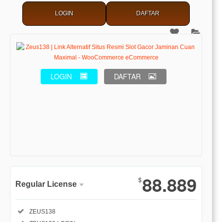
LOGIN
DAFTAR
LOGIN
DAFTAR
Show More
88.889
$
Regular License
Regular
Included:
ZEUS138
License