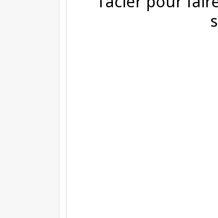
l’acier pour fai
s