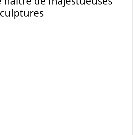
re naître de majestueuses
culptures