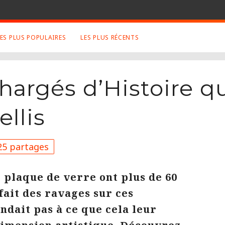
LES PLUS POPULAIRES
LES PLUS RÉCENTS
 SUJETS APPRÉCIÉS
RETROUVEZ NOUS SUR
LES SITES
chargés d’Histoire q
Animaux
Facebook
Art
Twitter
llis
Photographies
Google+
Robot
Mentions Légales
Musique
Conditions Générales
5 partages
Cinema
r plaque de verre ont plus de 60
fait des ravages sur ces
ndait pas à ce que cela leur