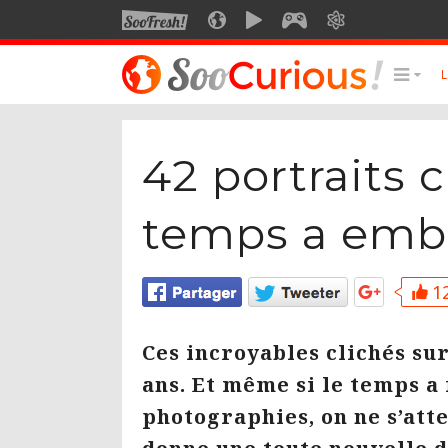
SOOFRESH
SOOCURIOUS
SOOMOTION
SOOGEEK
SAVOIR
LE MEILLEUR DU SITE
LES
42 portraits 
Culture
Voyage
temps a embe
Multimédia
Style de vie
Technologie
12
Ces incroyables clichés su
ans. Et même si le temps a 
photographies, on ne s’atte