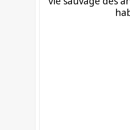
vie sauvage des a
hab