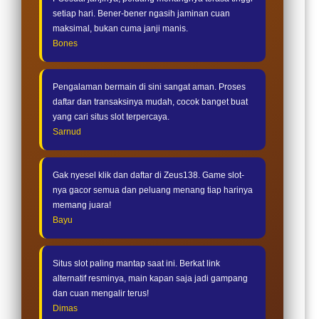
setiap hari. Bener-bener ngasih jaminan cuan
maksimal, bukan cuma janji manis.
Bones
Pengalaman bermain di sini sangat aman. Proses
daftar dan transaksinya mudah, cocok banget buat
yang cari situs slot terpercaya.
Sarnud
Gak nyesel klik dan daftar di Zeus138. Game slot-
nya gacor semua dan peluang menang tiap harinya
memang juara!
Bayu
Situs slot paling mantap saat ini. Berkat link
alternatif resminya, main kapan saja jadi gampang
dan cuan mengalir terus!
Dimas