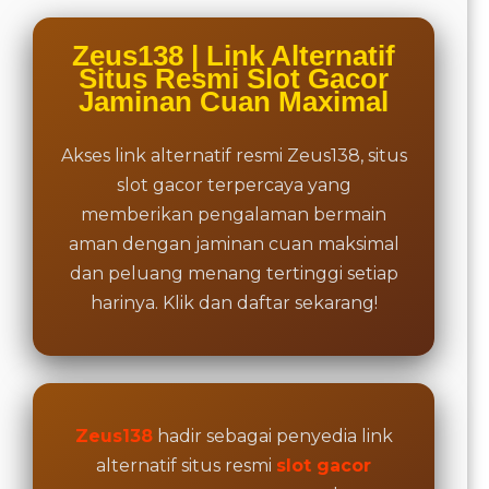
the item
price
Zeus138 | Link Alternatif
and a
Situs Resmi Slot Gacor
buyer
Jaminan Cuan Maximal
fee.
Akses link alternatif resmi Zeus138, situs
View
license
slot gacor terpercaya yang
details
memberikan pengalaman bermain
aman dengan jaminan cuan maksimal
dan peluang menang tertinggi setiap
harinya. Klik dan daftar sekarang!
Zeus138
hadir sebagai penyedia link
alternatif situs resmi
slot gacor