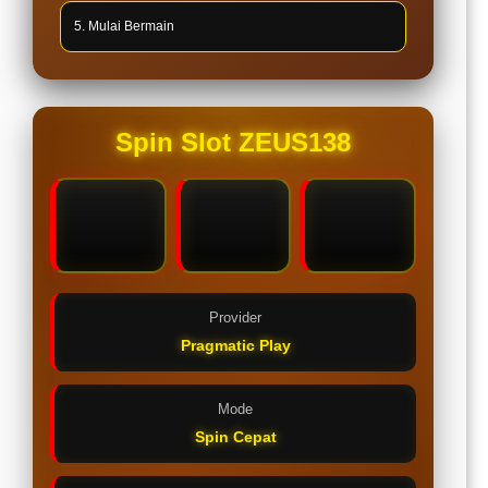
5. Mulai Bermain
Spin Slot ZEUS138
Provider
Pragmatic Play
Mode
Spin Cepat