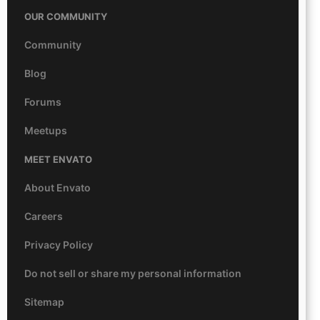
OUR COMMUNITY
Community
Blog
Forums
Meetups
MEET ENVATO
About Envato
Careers
Privacy Policy
Do not sell or share my personal information
Sitemap