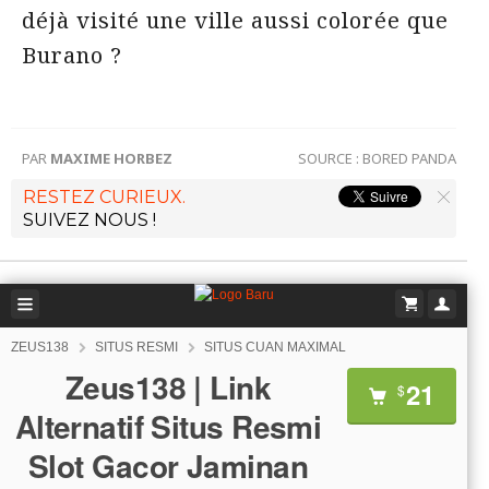
déjà visité une ville aussi colorée que
Burano ?
PAR
MAXIME HORBEZ
SOURCE :
BORED PANDA
RESTEZ CURIEUX.
SUIVEZ NOUS !
ZEUS138
SITUS RESMI
SITUS CUAN MAXIMAL
Zeus138 | Link
21
$
Alternatif Situs Resmi
Slot Gacor Jaminan