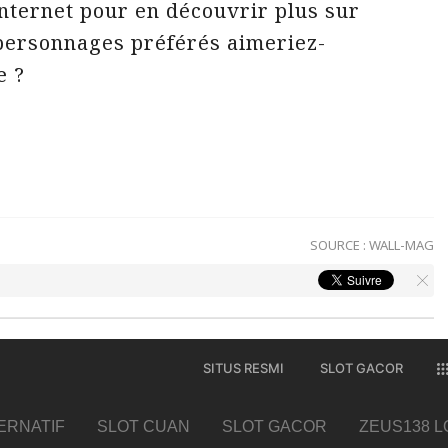
 internet pour en découvrir plus sur
 personnages préférés aimeriez-
e ?
SOURCE :
WALL-MAG
SITUS RESMI
SLOT GACOR
TERNATIF
SLOT CUAN
SLOT GACOR
ZEUS138 L