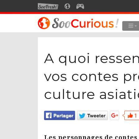
SOOFRESH
SOOCURIOUS
SOOGEEK
LE MEILLEUR DU SITE
LES
Culture
A quoi resse
Voyage
Multimédia
vos contes pré
Style de vie
culture asiat
Technologie
1 
Les personnages de contes