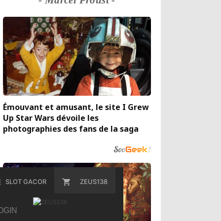
- Marcel Proust -
Émouvant et amusant, le site I Grew
Up Star Wars dévoile les
photographies des fans de la saga
SLOT GACOR
ZEUS138
OGIN