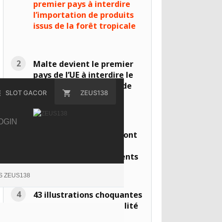
premier pays à interdire
l’importation de produits
issus de la forêt tropicale
Malte devient le premier
pays de l’UE à interdire le
glyphosate, un herbicide
SLOT GACOR
ZEUS138
cancérigène
OGIN
Dénigrés, les pigeons sont
en réalité des oiseaux
extrêmement intelligents
S ZEUS138
43 illustrations choquantes
qui dénoncent la brutalité
de l’Homme envers les