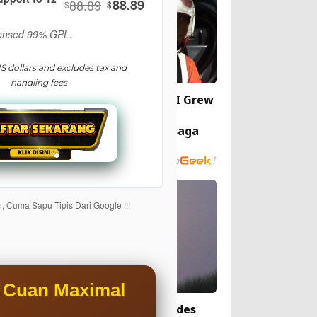
88.89
88.89
$
$
icensed 99% GPL.
 US dollars and excludes tax and
handling fees
Émouvant et amusant, le site I Grew
Up Star Wars dévoile les
photographies des fans de la saga
, Cuma Sapu Tipis Dari Google !!!
n Cuan Maximal
Ce photographe s’amuse avec des