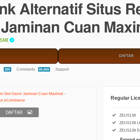
nk Alternatif Situs R
 Jaminan Cuan Maxi
SMI
DAFTAR
5.00
Comments
Support
889
88,889
stars
Regular Lic
Regular Li
DAFTAR
Included:
ZEUS138
Use, by you o
Included:
ZEUS138 L
product whi
Included:
ZEUS138 
The total pr
Extend s