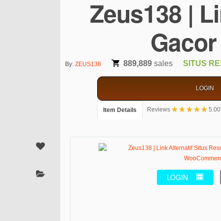
Zeus138 | Li
Gacor
889,889
sales
SITUS RE
By:
ZEUS138
LOGIN
Reviews
5.00
Item Details
LOGIN