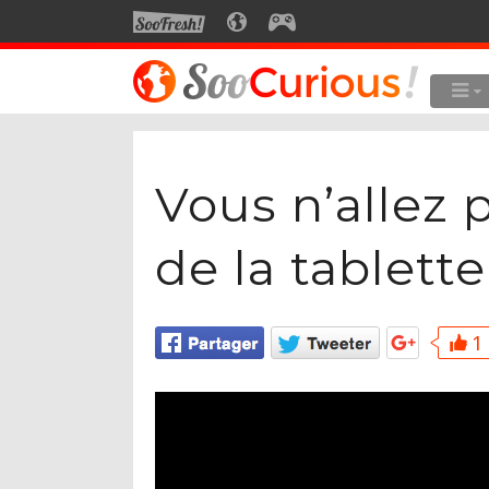
SOOFRESH
SOOCURIOUS
SOOGEEK
LE MEILLEUR DU SITE
LES
Culture
Vous n’allez p
Voyage
Multimédia
de la tablette
Style de vie
Technologie
1 