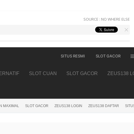
SOURCE :
NO WHERE ELSE
SITUS RESMI
SLOT GACOR
TERNATIF
SLOT CUAN
SLOT GACOR
ZEUS138 L
N MAXIMAL
SLOT GACOR
ZEUS138 LOGIN
ZEUS138 DAFTAR
SITU