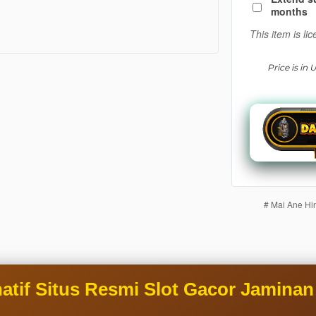
buyer fee.
months
View
This item is l
license
details
Price is in
# Mai Ane Hin
rnatif Situs Resmi Slot Gacor Jamina