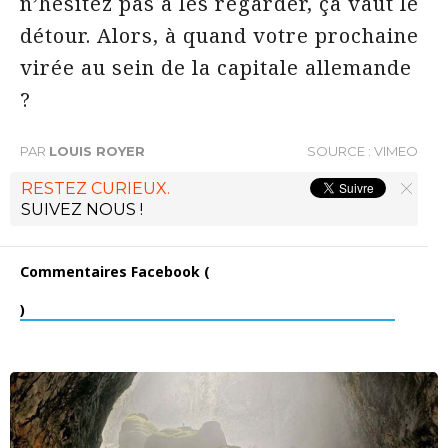
n’hésitez pas à les regarder, ça vaut le
détour. Alors, à quand votre prochaine
virée au sein de la capitale allemande
?
PAR
LOUIS ROYER
SOURCE :
VIMEO
RESTEZ CURIEUX.
SUIVEZ NOUS !
Commentaires Facebook (
)