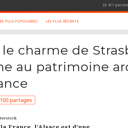
23 411 perso
LES PLUS POPULAIRES
LES PLUS RÉCENTS
 SUJETS APPRÉCIÉS
RETROUVEZ NOUS SUR
LES SITES
le charme de Strasb
Animaux
Facebook
Art
Twitter
nne au patrimoine ar
Photographies
Google+
Robot
Mentions Légales
ance
Musique
Conditions Générales
Cinema
100 partages
terstock
la France, l’Alsace est d’une