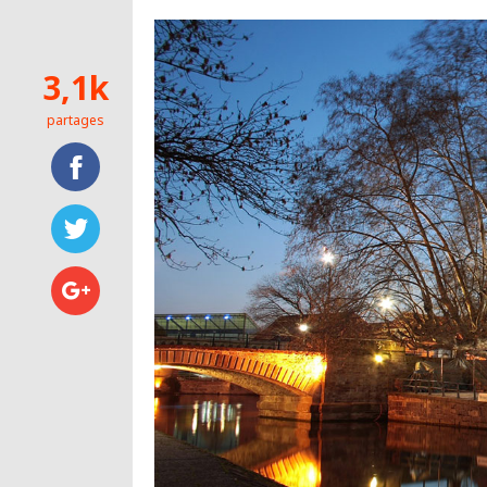
3,1k
partages