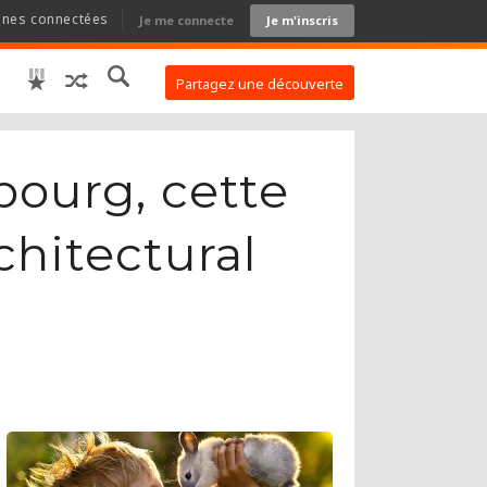
nnes connectées
Je me connecte
Je m'inscris
Partagez une découverte
ourg, cette
chitectural