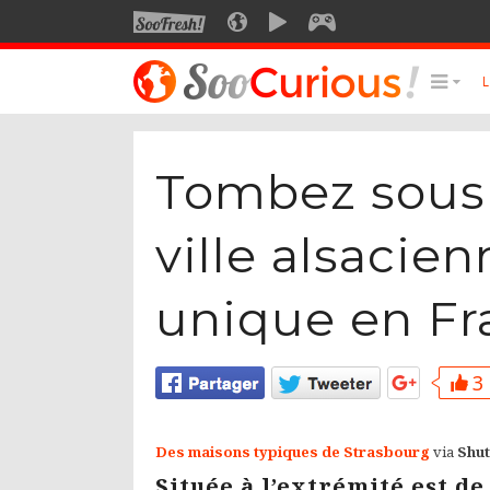
SOOFRESH
SOOCURIOUS
SOOMOTION
SOOGEEK
LE MEILLEUR DU SITE
LES
Tombez sous 
Culture
Voyage
ville alsacie
Multimédia
Style de vie
unique en Fr
Technologie
3 
Des maisons typiques de Strasbourg
via
Shut
Située à l’extrémité est de 