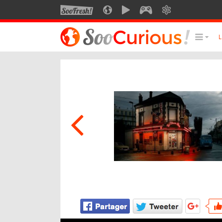
SOOFRESH
SOOCURIOUS
SOOMOTION
SOOGEEK
SAVOIR
LE MEILLEUR DU SITE
LES
Culture
Voyage
Multimédia
Style de vie
Technologie