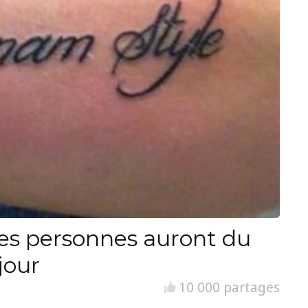
es personnes auront du
jour
10 000 partages