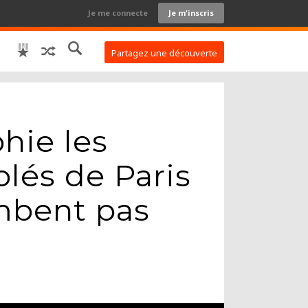
Je me connecte
Je m'inscris
Partagez une découverte
hie les
solés de Paris
ombent pas