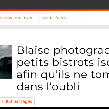
LES PLUS POPULAIRES
LES PLUS RÉCENTS
 SUJETS APPRÉCIÉS
RETROUVEZ NOUS SUR
LES SITES
Animaux
Facebook
Blaise photograp
Art
Twitter
Photographies
Google+
petits bistrots i
Robot
Mentions Légales
Musique
afin qu’ils ne t
Conditions Générales
Cinema
dans l’oubli
7 300 partages