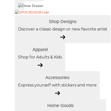
Shop Designs
Discover a classic design or new favorite artist
Apparel
Shop for Adults & Kids
Accessories
Express yourself with stickers and more
Home Goods