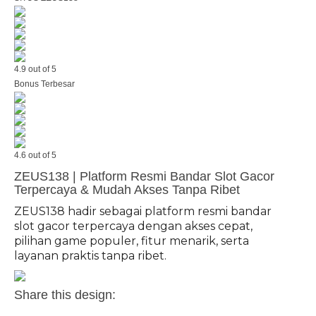
4.9 out of 5
Bonus Terbesar
4.6 out of 5
ZEUS138 | Platform Resmi Bandar Slot Gacor
Terpercaya & Mudah Akses Tanpa Ribet
ZEUS138 hadir sebagai platform resmi bandar
slot gacor terpercaya dengan akses cepat,
pilihan game populer, fitur menarik, serta
layanan praktis tanpa ribet.
Share this design: