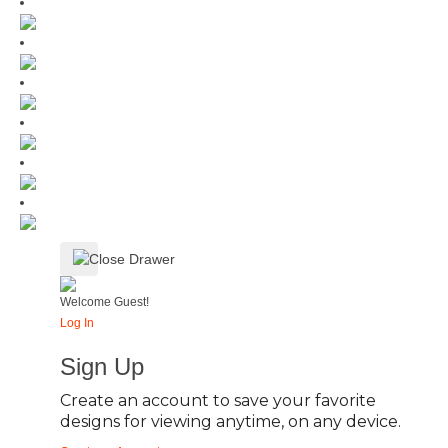
Welcome Guest!
Log In
Sign Up
Create an account to save your favorite
designs for viewing anytime, on any device.