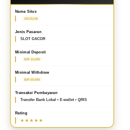
Nama Situs
ZEUS138
Jenis Pasaran
SLOT GACOR
Minimal Deposit
IDR 10,000
Minimal Withdraw
IDR 50,000
Transaksi Pembayaran
Transfer Bank Lokal • E-wallet • QRIS
Rating