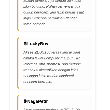
adalah tampilannya simpel dan tidak
bikin bingung. Pilihan gamenya juga
cukup beragam, jadi lebih praktis saat
ingin mencoba permainan dengan
tema berbeda.
LuckyBoy
Akses ZEUS138 terasa lancar saat
dibuka lewat komputer maupun HP.
Informasi fitur, promosi, dan metode
transaksi ditampilkan dengan jelas
sehingga lebih mudah dipahami
sebelum bermain.
NagaPetir
Saya merasa navigasi di ZEUS138