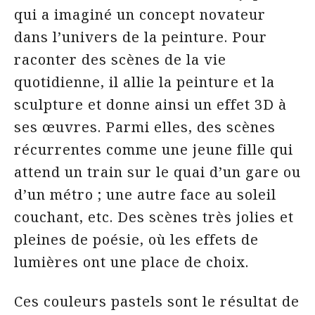
qui a imaginé un concept novateur
dans l’univers de la peinture. Pour
raconter des scènes de la vie
quotidienne, il allie la peinture et la
sculpture et donne ainsi un effet 3D à
ses œuvres. Parmi elles, des scènes
récurrentes comme une jeune fille qui
attend un train sur le quai d’un gare ou
d’un métro ; une autre face au soleil
couchant, etc. Des scènes très jolies et
pleines de poésie, où les effets de
lumières ont une place de choix.
Ces couleurs pastels sont le résultat de