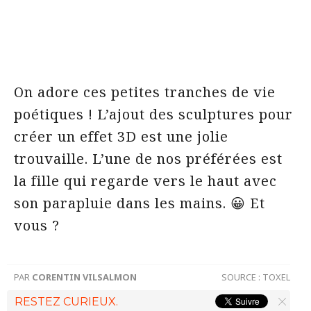
On adore ces petites tranches de vie
poétiques ! L’ajout des sculptures pour
créer un effet 3D est une jolie
trouvaille. L’une de nos préférées est
la fille qui regarde vers le haut avec
son parapluie dans les mains. 😀 Et
vous ?
PAR
CORENTIN VILSALMON
SOURCE :
TOXEL
RESTEZ CURIEUX.