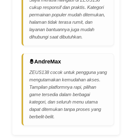
cukup responsif dan praktis. Kategori
permainan populer mudah ditemukan,
halaman tidak terasa rumit, dan
layanan bantuannya juga mudah
dihubungi saat dibutuhkan.
AndreMax
ZEUS138 cocok untuk pengguna yang
mengutamakan kemudahan akses.
Tampilan platformnya rapi, pilihan
game tersedia dalam berbagai
kategori, dan seluruh menu utama
dapat ditemukan tanpa proses yang
berbelit-belit.