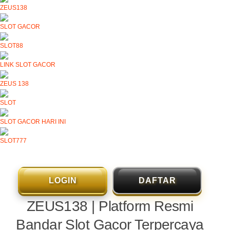
ZEUS138
SLOT GACOR
SLOT88
LINK SLOT GACOR
ZEUS 138
SLOT
SLOT GACOR HARI INI
SLOT777
LOGIN
DAFTAR
ZEUS138 | Platform Resmi
Bandar Slot Gacor Terpercaya