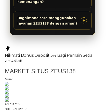
kemenangan?
Bagaimana cara menggunakan
layanan ZEUS138 dengan aman?
Nikmati
Bonus Deposit 5%
Bagi Pemain Setia
ZEUS138!
MARKET SITUS ZEUS138
Murah!
4.9 out of 5
SITUS ZEUS138