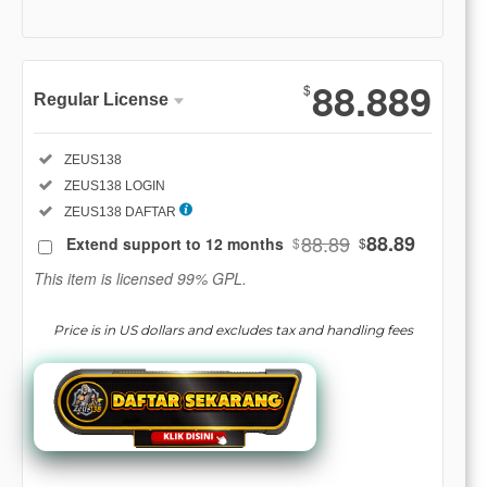
Show More
88.889
$
Regular License
Regular
Included:
ZEUS138
License
Included:
ZEUS138 LOGIN
SELECTED
88
$
Included:
ZEUS138 DAFTAR
88.89
88.89
Extend support to 12 months
$
$
Use, by
you or
This item is licensed 99% GPL.
one
client, in
Price is in US dollars and excludes tax and handling fees
a single
end
product
which
end
users
are not