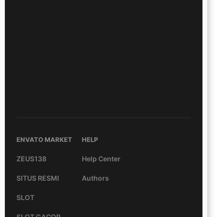
ENVATO MARKET
HELP
ZEUS138
Help Center
SITUS RESMI
Authors
SLOT
SLOT GACOR