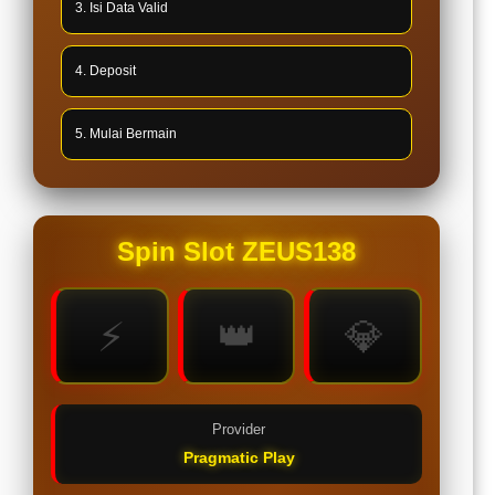
3. Isi Data Valid
4. Deposit
5. Mulai Bermain
Spin Slot ZEUS138
⚡
👑
💎
Provider
Pragmatic Play