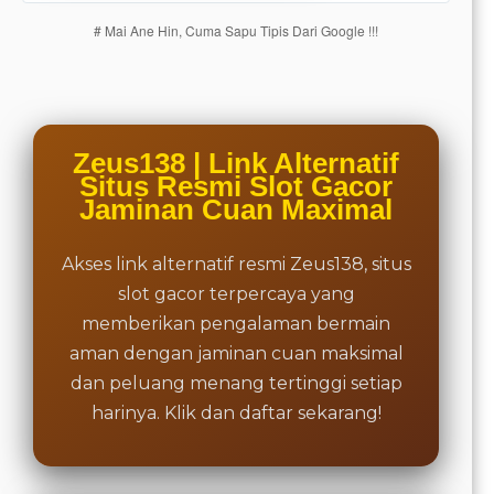
charged
# Mai Ane Hin, Cuma Sapu Tipis Dari Google !!!
for. The
total
price
includes
the item
price
Zeus138 | Link Alternatif
and a
Situs Resmi Slot Gacor
buyer
Jaminan Cuan Maximal
fee.
Akses link alternatif resmi Zeus138, situs
View
license
slot gacor terpercaya yang
details
memberikan pengalaman bermain
aman dengan jaminan cuan maksimal
dan peluang menang tertinggi setiap
harinya. Klik dan daftar sekarang!