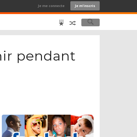
Je me connecte
Je m'inscris
hir pendant