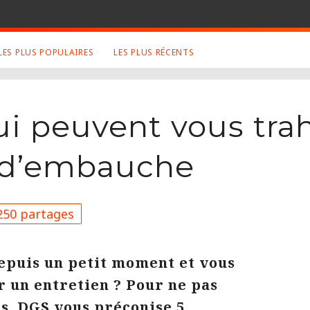
LES PLUS POPULAIRES
LES PLUS RÉCENTS
S APPRÉCIÉS
RETROUVEZ NOUS SUR
LES SITES
ui peuvent vous tra
ux
Facebook
Twitter
n d’embauche
graphies
Google+
Mentions Légales
ue
Conditions Générales
50 partages
ma
epuis un petit moment et vous
 un entretien ? Pour ne pas
s, DGS vous préconise 5