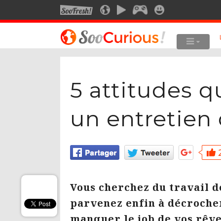
SOOFRESH
SOOCURIOUS
SOOMOTION
SOOGEEK
SOOSMILE
LE MEILLEUR DU SITE
LES SUJET
5 attitudes q
Culture
Anima
Voyage
Art
un entretie
Multimédia
Photo
Style de vie
Robot
Technologie
Musiq
2
Cine
Vous cherchez du travail d
parvenez enfin à décrocher
manquer le job de vos rêve