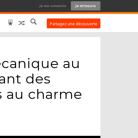
Je me connecte
Je m'inscris
Partagez une découverte
écanique au
éant des
es au charme