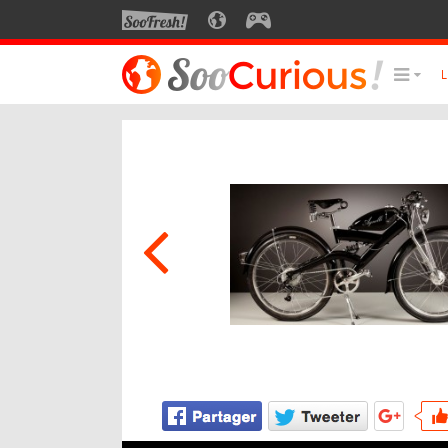
SOOFRESH
SOOCURIOUS
SOOGEEK
LE MEILLEUR DU SITE
LES
Culture
Voyage
Multimédia
Style de vie
Technologie