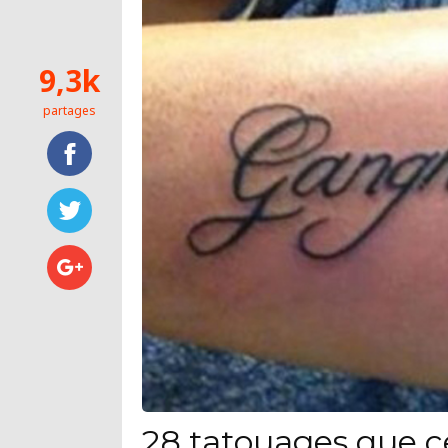
9,3k
partages
28 tatouages que c