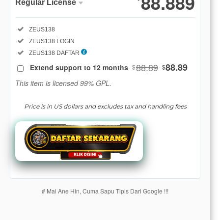
88.889
Regular License
Regular
Included:
ZEUS138
License
Included:
ZEUS138 LOGIN
SELECTED
88
$
Included:
ZEUS138 DAFTAR
88.89
88.89
Extend support to 12 months
$
$
Use, by
you or
This item is licensed 99% GPL.
one
client, in
Price is in US dollars and excludes tax and handling fees
a single
end
product
which
end
users
are not
charged
# Mai Ane Hin, Cuma Sapu Tipis Dari Google !!!
for. The
total
price