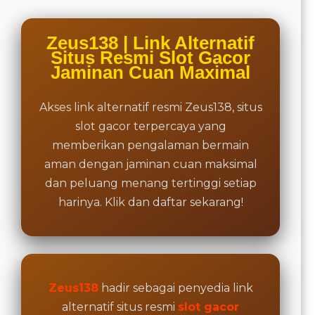
includes
the item
price
Zeus138 | Link Alternatif
and a
Situs Resmi Slot Gacor
buyer
Jaminan Cuan Maximal
fee.
Akses link alternatif resmi Zeus138, situs
View
license
slot gacor terpercaya yang
details
memberikan pengalaman bermain
aman dengan jaminan cuan maksimal
dan peluang menang tertinggi setiap
harinya. Klik dan daftar sekarang!
Zeus138
hadir sebagai penyedia link
alternatif situs resmi
slot gacor