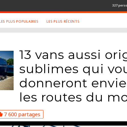
327 pers
LES PLUS POPULAIRES
LES PLUS RÉCENTS
S APPRÉCIÉS
RETROUVEZ NOUS SUR
LES SITES
ux
Facebook
13 vans aussi or
Twitter
sublimes qui vo
graphies
Google+
Mentions Légales
donneront envie 
ue
Conditions Générales
ma
les routes du m
7 600 partages