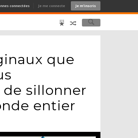
onnes connectées
Je me connecte
Je m'inscris
iginaux que
us
de sillonner
onde entier