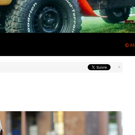
© M
×