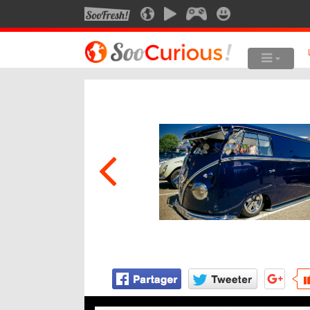
SOOFRESH
SOOCURIOUS
SOOMOTION
SOOGEEK
SOOSMILE
LE MEILLEUR DU SITE
LES SUJET
Culture
Anima
Voyage
Art
Multimédia
Photo
Style de vie
Robot
Technologie
Musiq
Cine