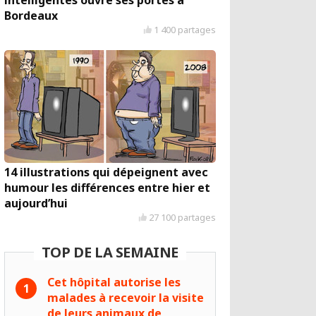
intelligentes ouvre ses portes à
Bordeaux
1 400 partages
14 illustrations qui dépeignent avec
humour les différences entre hier et
aujourd’hui
27 100 partages
TOP DE LA SEMAINE
Cet hôpital autorise les
malades à recevoir la visite
de leurs animaux de