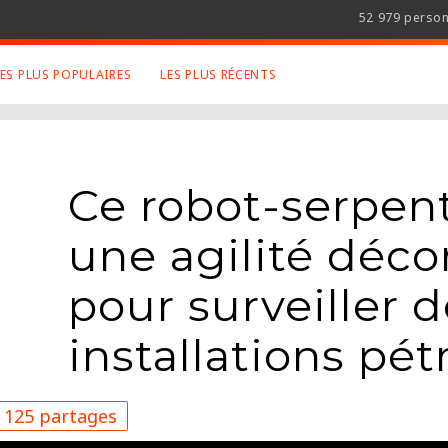
52 979 perso
LES PLUS POPULAIRES
LES PLUS RÉCENTS
 SUJETS APPRÉCIÉS
RETROUVEZ NOUS SUR
LES SITES
Animaux
Facebook
Ce robot-serpen
Art
Twitter
Photographies
Google+
une agilité déc
Robot
Mentions Légales
Musique
pour surveiller 
Conditions Générales
Cinema
installations pét
125 partages