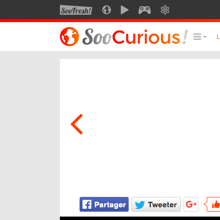
SOOFRESH
SOOCURIOUS
SOOMOTION
SOOGEEK
SAVOIR
LE MEILLEUR DU SITE
LES
Culture
Voyage
Multimédia
Style de vie
Technologie