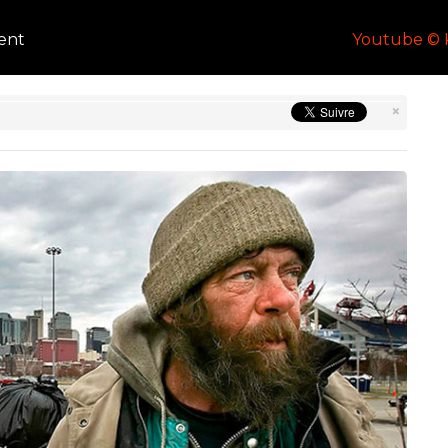
ent
Youtube ©
×