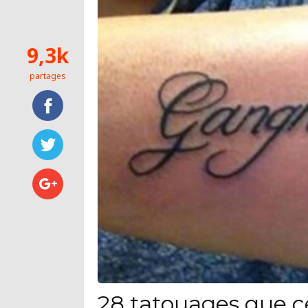
9,3k
partages
28 tatouages que c