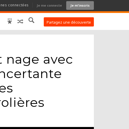
nnes connectées
Je me connecte
Je m'inscris
Partagez une découverte
t nage avec
oncertante
des
rolières