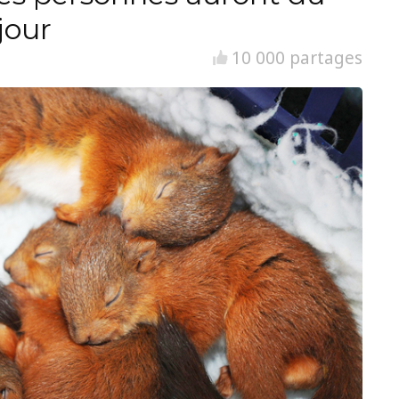
jour
10 000 partages