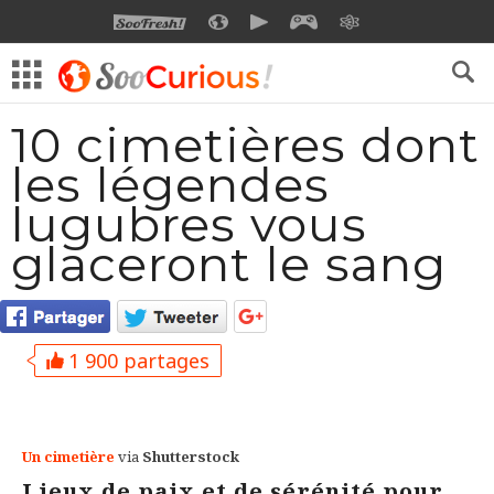
SOOFRESH
SOOCURIOUS
SOOMOTION
SOOGEEK
SAVOIR
10 cimetières dont
les légendes
lugubres vous
glaceront le sang
1 900 partages
Un cimetière
via
Shutterstock
Lieux de paix et de sérénité pour