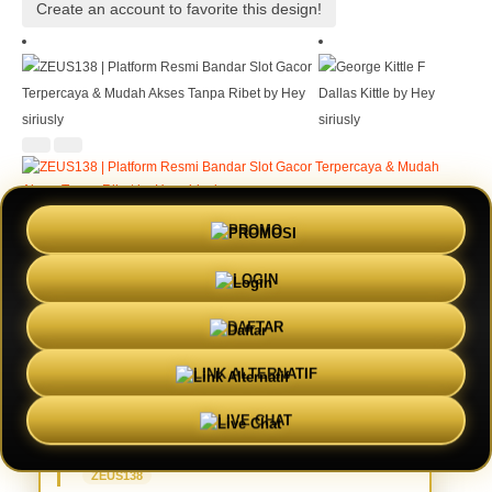
Create an account to favorite this design!
PROMO
SLOT88
LOGIN
LOGIN
DAFTAR
DAFTAR
LINK ALTERNATIF
INFORMASI LENGKAP ZEUS138
LIVE CHAT
Nama Situs
ZEUS138