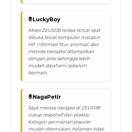
LuckyBoy
Akses ZEUS138 terasa lancar saat
dibuka lewat komputer maupun
HP. Informasi fitur, promosi, dan
metode transaksi ditampilkan
dengan jelas sehingga lebih
mudah dipahami sebelum
bermain.
NagaPetir
Saya merasa navigasi di ZEUS138
cukup responsif dan praktis.
Kategori permainan populer
mudah ditemukan, halaman tidak