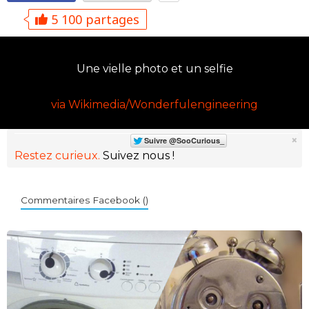
5 100 partages
Une vielle photo et un selfie
via Wikimedia/Wonderfulengineering
×
Restez curieux.
Suivez nous !
Commentaires Facebook (
)