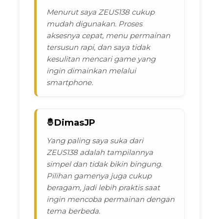
Menurut saya ZEUS138 cukup
mudah digunakan. Proses
aksesnya cepat, menu permainan
tersusun rapi, dan saya tidak
kesulitan mencari game yang
ingin dimainkan melalui
smartphone.
DimasJP
Yang paling saya suka dari
ZEUS138 adalah tampilannya
simpel dan tidak bikin bingung.
Pilihan gamenya juga cukup
beragam, jadi lebih praktis saat
ingin mencoba permainan dengan
tema berbeda.