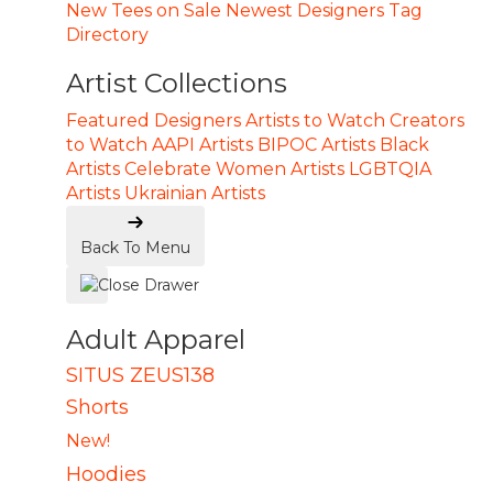
New Tees on Sale
Newest Designers
Tag
Directory
Artist Collections
Featured Designers
Artists to Watch
Creators
to Watch
AAPI Artists
BIPOC Artists
Black
Artists
Celebrate Women Artists
LGBTQIA
Artists
Ukrainian Artists
Back To Menu
Adult Apparel
SITUS ZEUS138
Shorts
New!
Hoodies