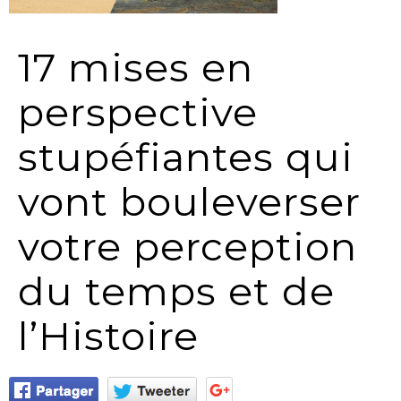
17 mises en
perspective
stupéfiantes qui
vont bouleverser
votre perception
du temps et de
l’Histoire