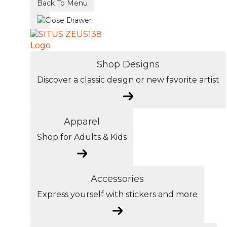
Back To Menu
Shop Designs
Discover a classic design or new favorite artist
Apparel
Shop for Adults & Kids
Accessories
Express yourself with stickers and more