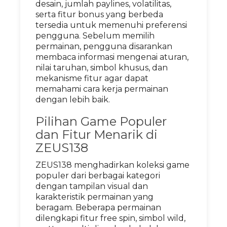
desain, jumlah paylines, volatilitas,
serta fitur bonus yang berbeda
tersedia untuk memenuhi preferensi
pengguna. Sebelum memilih
permainan, pengguna disarankan
membaca informasi mengenai aturan,
nilai taruhan, simbol khusus, dan
mekanisme fitur agar dapat
memahami cara kerja permainan
dengan lebih baik.
Pilihan Game Populer
dan Fitur Menarik di
ZEUS138
ZEUS138 menghadirkan koleksi game
populer dari berbagai kategori
dengan tampilan visual dan
karakteristik permainan yang
beragam. Beberapa permainan
dilengkapi fitur free spin, simbol wild,