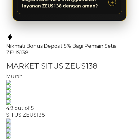
layanan ZEUS138 dengan aman?
Nikmati
Bonus Deposit 5%
Bagi Pemain Setia
ZEUS138!
MARKET SITUS ZEUS138
Murah!
4.9 out of 5
SITUS ZEUS138