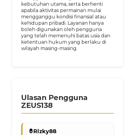
kebutuhan utama, serta berhenti
apabila aktivitas permainan mulai
mengganggu kondisi finansial atau
kehidupan pribadi. Layanan hanya
boleh digunakan oleh pengguna
yang telah memenuhi batas usia dan
ketentuan hukum yang berlaku di
wilayah masing-masing.
Ulasan Pengguna
ZEUS138
Rizky88