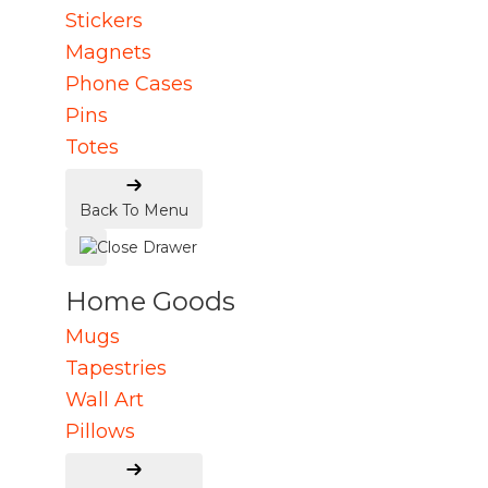
Stickers
Magnets
Phone Cases
Pins
Totes
Back To Menu
Home Goods
Mugs
Tapestries
Wall Art
Pillows