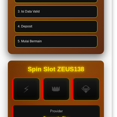
3. Isi Data Valid
4. Deposit
5. Mulai Bermain
Spin Slot ZEUS138
⚡
👑
💎
Provider