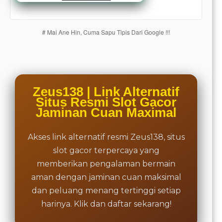
users
are not
charged
# Mai Ane Hin, Cuma Sapu Tipis Dari Google !!!
for. The
total
price
includes
the item
price
Zeus138 | Link Alternatif
and a
Situs Resmi Slot Gacor
buyer
Jaminan Cuan Maximal
fee.
Akses link alternatif resmi Zeus138, situs
View
license
slot gacor terpercaya yang
details
memberikan pengalaman bermain
aman dengan jaminan cuan maksimal
dan peluang menang tertinggi setiap
harinya. Klik dan daftar sekarang!