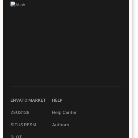
ENVATO MARKET
HELP
ZEUS138
Help Center
SITUS RESMI
Authors
SLOT