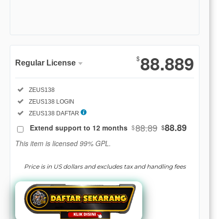
Show More
88.889
$
Regular License
Regular
Included:
ZEUS138
License
Included:
ZEUS138 LOGIN
SELECTED
88
$
Included:
ZEUS138 DAFTAR
88.89
88.89
Extend support to 12 months
$
$
Use, by
you or
This item is licensed 99% GPL.
one
client, in
Price is in US dollars and excludes tax and handling fees
a single
end
product
which
end