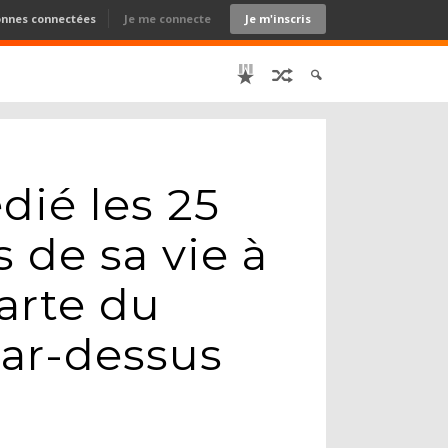
onnes connectées
Je me connecte
Je m'inscris
ié les 25
 de sa vie à
arte du
ar-dessus