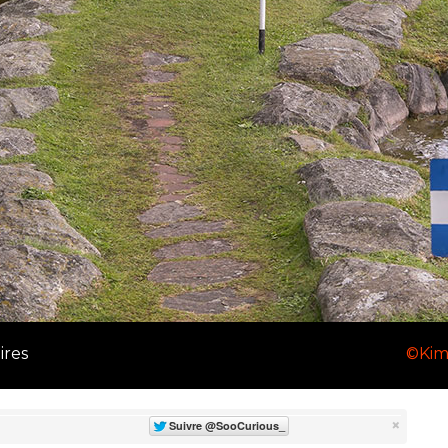
oires
©Kim
×