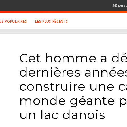
443 pers
LUS POPULAIRES
LES PLUS RÉCENTS
S APPRÉCIÉS
RETROUVEZ NOUS SUR
LES SITES
ux
Facebook
Cet homme a déd
Twitter
graphies
Google+
dernières années
Mentions Légales
construire une c
ue
Conditions Générales
ma
monde géante p
un lac danois