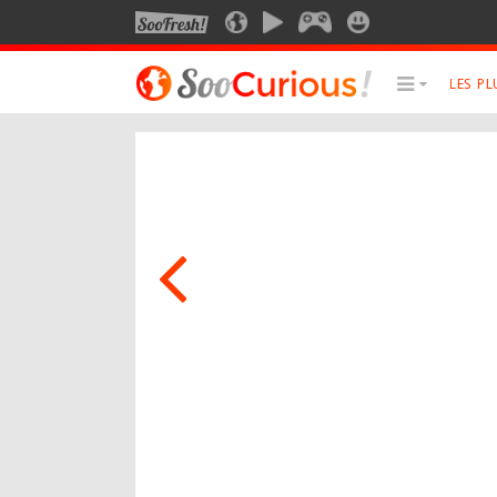
SOOFRESH
SOOCURIOUS
SOOMOTION
SOOGEEK
SOOSMILE
LES P
LE MEILLEUR DU SITE
LES SUJET
Culture
Anima
Voyage
Art
Multimédia
Photo
Style de vie
Robot
Technologie
Musiq
Cine