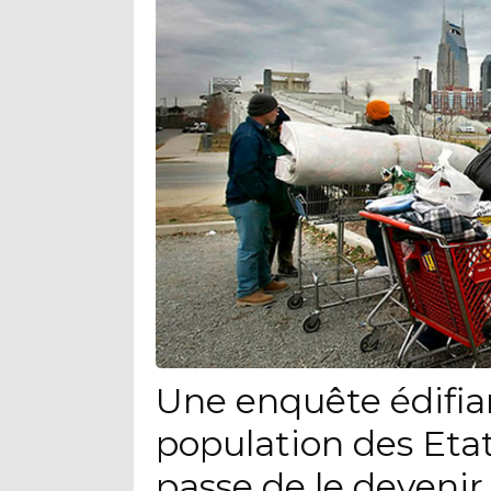
Une enquête édifia
population des Eta
passe de le devenir