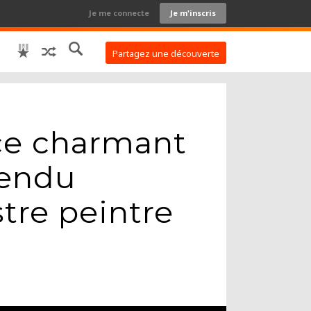
Je me connecte
Je m'inscris
Partagez une découverte
 ce charmant
rendu
stre peintre