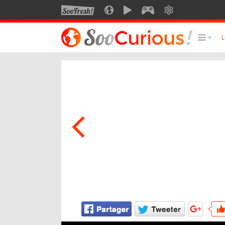
SOOFRESH
SOOCURIOUS
SOOMOTION
SOOGEEK
SAVOIR
LE MEILLEUR DU SITE
LES
Culture
Voyage
Multimédia
Style de vie
Technologie