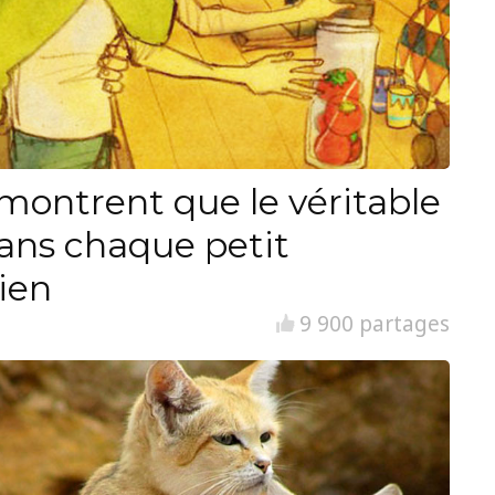
i montrent que le véritable
ans chaque petit
ien
9 900 partages