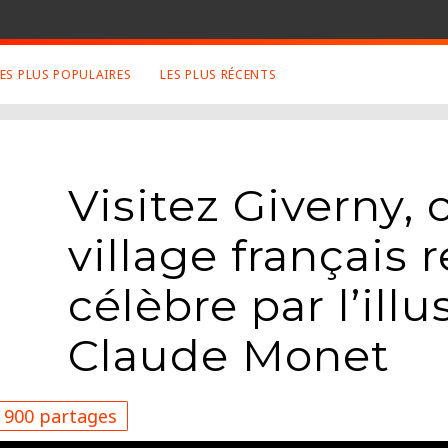
LES PLUS POPULAIRES
LES PLUS RÉCENTS
 SUJETS APPRÉCIÉS
RETROUVEZ NOUS SUR
LES SITES
Animaux
Facebook
Visitez Giverny,
Art
Twitter
Photographies
Google+
village français 
Robot
Mentions Légales
Musique
célèbre par l’illu
Conditions Générales
Cinema
Claude Monet
900 partages