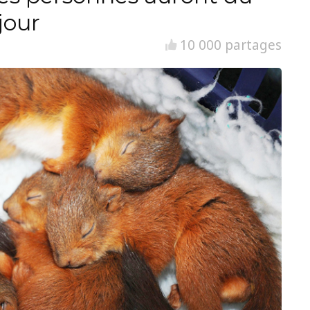
jour
10 000 partages