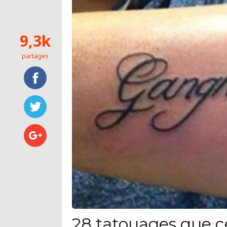
9,3k
partages
28 tatouages que c