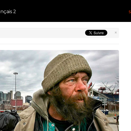
ançais 2
×