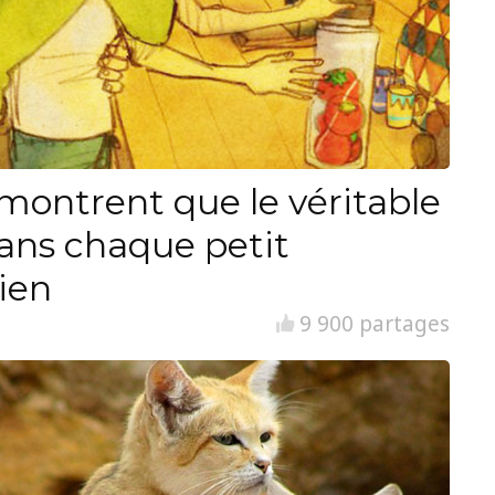
i montrent que le véritable
ans chaque petit
ien
9 900 partages