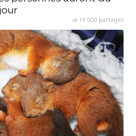
jour
10 000 partages