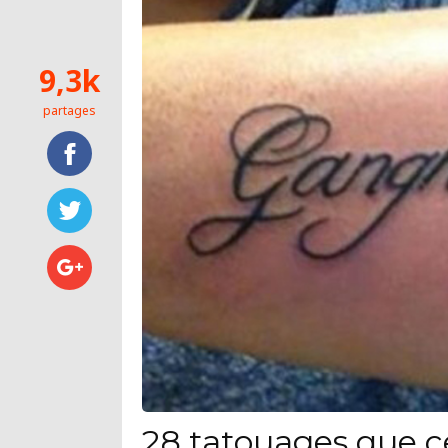
9,3k
partages
28 tatouages que c