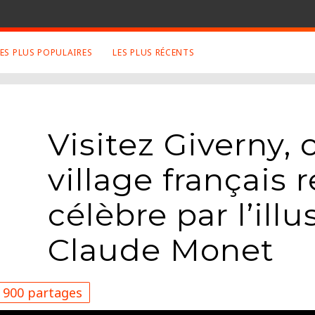
LES PLUS POPULAIRES
LES PLUS RÉCENTS
 SUJETS APPRÉCIÉS
RETROUVEZ NOUS SUR
LES SITES
Animaux
Facebook
Visitez Giverny,
Art
Twitter
Photographies
Google+
village français 
Robot
Mentions Légales
Musique
célèbre par l’illu
Conditions Générales
Cinema
Claude Monet
900 partages