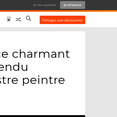
Je me connecte
Je m'inscris
Partagez une découverte
 ce charmant
rendu
stre peintre