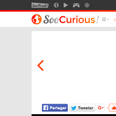
SOOFRESH
SOOCURIOUS
SOOMOTION
SOOGEEK
SAVOIR
LE MEILLEUR DU SITE
LES
Culture
Voyage
Multimédia
Style de vie
Technologie