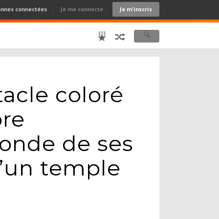
onnes connectées
Je me connecte
Je m'inscris
acle coloré
bre
nonde de ses
 d’un temple