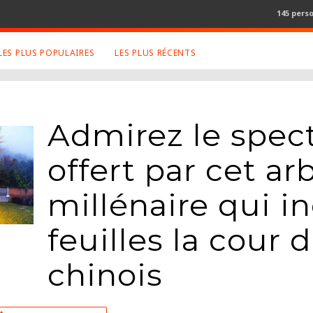
145 pers
LES PLUS POPULAIRES
LES PLUS RÉCENTS
S APPRÉCIÉS
RETROUVEZ NOUS SUR
LES SITES
ux
Facebook
Admirez le spect
Twitter
offert par cet ar
graphies
Google+
Mentions Légales
millénaire qui i
ue
Conditions Générales
ma
feuilles la cour
chinois