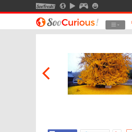
SOOFRESH
SOOCURIOUS
SOOMOTION
SOOGEEK
SOOSMILE
LE MEILLEUR DU SITE
LES SUJET
Culture
Anima
Voyage
Art
Multimédia
Photo
Style de vie
Robot
Technologie
Musiq
Cine