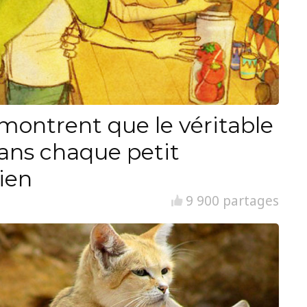
i montrent que le véritable
ans chaque petit
ien
9 900 partages