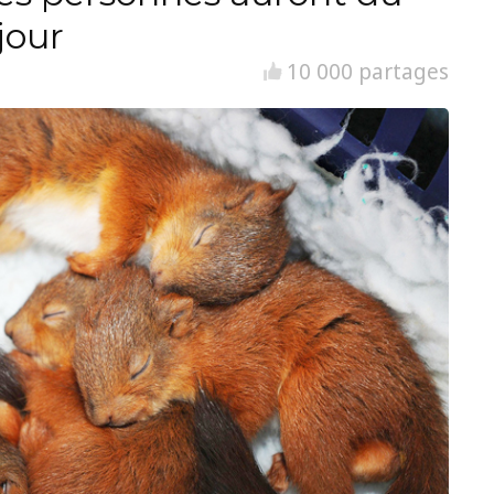
jour
10 000 partages