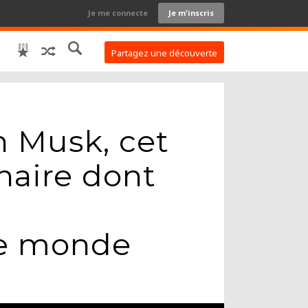
Je me connecte
Je m'inscris
Partagez une découverte
n Musk, cet
naire dont
le monde