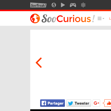
SOOFRESH
SOOCURIOUS
SOOMOTION
SOOGEEK
SAVOIR
LE MEILLEUR DU SITE
LES
Culture
Voyage
Multimédia
Style de vie
Technologie