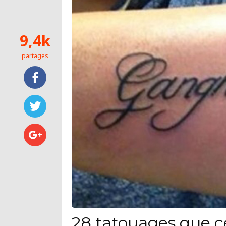
9,4k
partages
28 tatouages que c