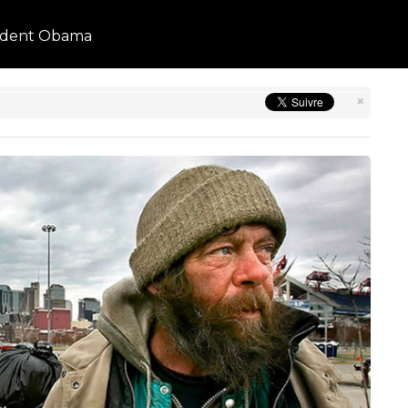
sident Obama
×