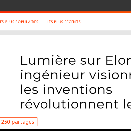
LES PLUS POPULAIRES
LES PLUS RÉCENTS
 SUJETS APPRÉCIÉS
RETROUVEZ NOUS SUR
LES SITES
Animaux
Facebook
Lumière sur Elo
Art
Twitter
Photographies
Google+
ingénieur vision
Robot
Mentions Légales
Musique
les inventions
Conditions Générales
Cinema
révolutionnent 
250 partages