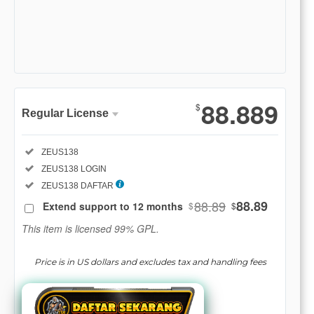
Show More
88.889
$
Regular License
Regular
Included:
ZEUS138
License
Included:
ZEUS138 LOGIN
SELECTED
88
$
Included:
ZEUS138 DAFTAR
88.89
88.89
Extend support to 12 months
$
$
Use, by
you or
This item is licensed 99% GPL.
one
client, in
Price is in US dollars and excludes tax and handling fees
a single
end
product
which