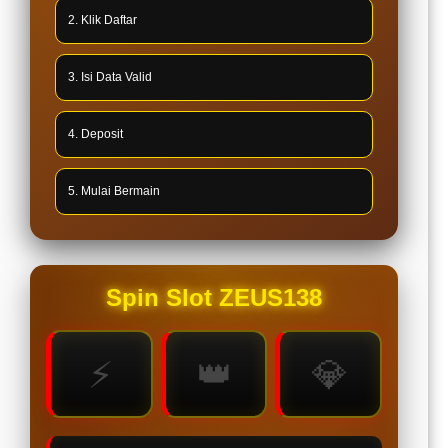
2. Klik Daftar
3. Isi Data Valid
4. Deposit
5. Mulai Bermain
Spin Slot ZEUS138
⚡
👑
💎