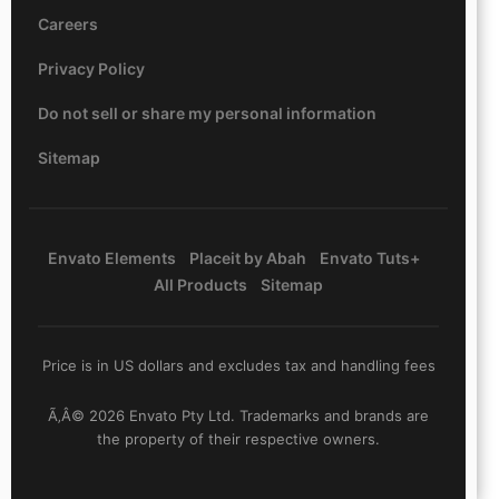
Careers
Privacy Policy
Do not sell or share my personal information
Sitemap
Envato Elements
Placeit by Abah
Envato Tuts+
All Products
Sitemap
Price is in US dollars and excludes tax and handling fees
Ã‚Â© 2026 Envato Pty Ltd. Trademarks and brands are
the property of their respective owners.