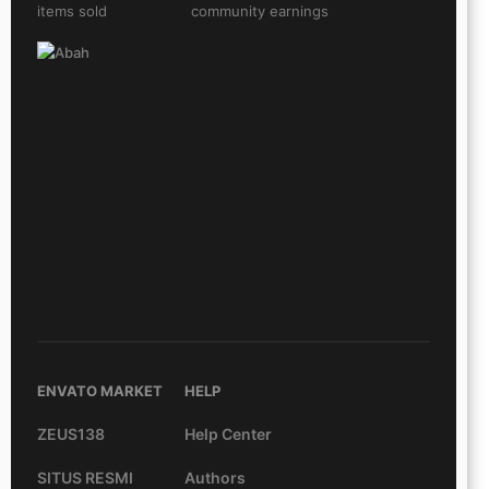
items sold
community earnings
ENVATO MARKET
HELP
ZEUS138
Help Center
SITUS RESMI
Authors