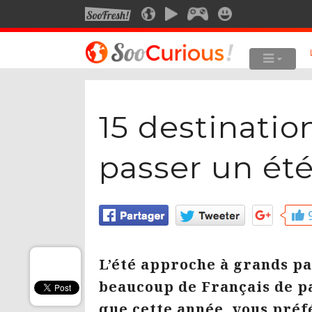
SOOFRESH
SOOCURIOUS
SOOMOTION
SOOGEEK
SOOSMILE
LE MEILLEUR DU SITE
LES SUJET
15 destinatio
Culture
Anima
Voyage
Art
passer un été
Multimédia
Photo
Style de vie
Robot
Technologie
Musiq
9
Cine
L’été approche à grands pas
beaucoup de Français de pa
que cette année, vous préf