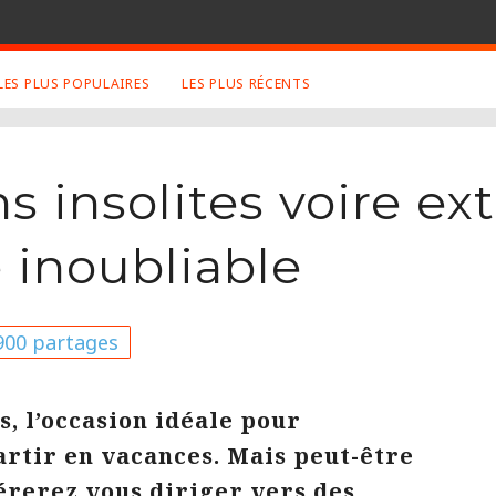
LES PLUS POPULAIRES
LES PLUS RÉCENTS
S APPRÉCIÉS
RETROUVEZ NOUS SUR
LES SITES
ns insolites voire e
ux
Facebook
Twitter
 inoubliable
graphies
Google+
Mentions Légales
ue
Conditions Générales
00 partages
ma
, l’occasion idéale pour
rtir en vacances. Mais peut-être
érerez vous diriger vers des