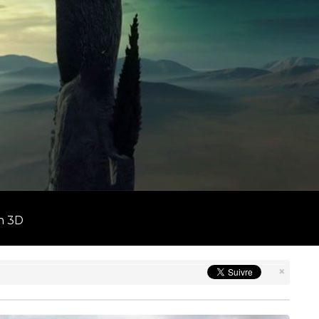
en 3D
×