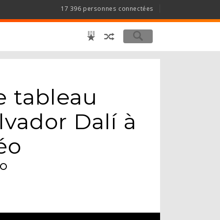
17 396 personnes connectées
e tableau
lvador Dalí à
éo
°