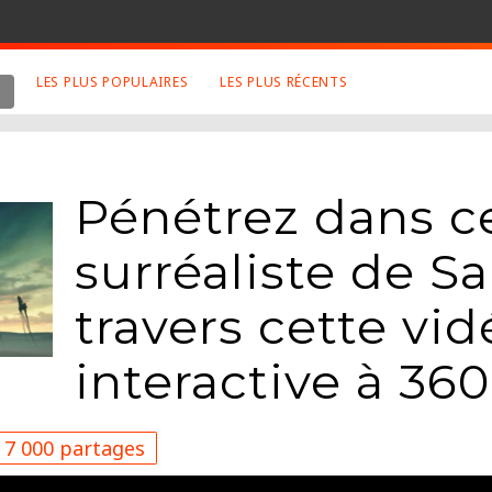
LES PLUS POPULAIRES
LES PLUS RÉCENTS
 SUJETS APPRÉCIÉS
RETROUVEZ NOUS SUR
LES SITES
Animaux
Facebook
Pénétrez dans c
Art
Twitter
Photographies
Google+
surréaliste de Sa
Robot
Mentions Légales
travers cette vid
Musique
Conditions Générales
Cinema
interactive à 360
7 000 partages