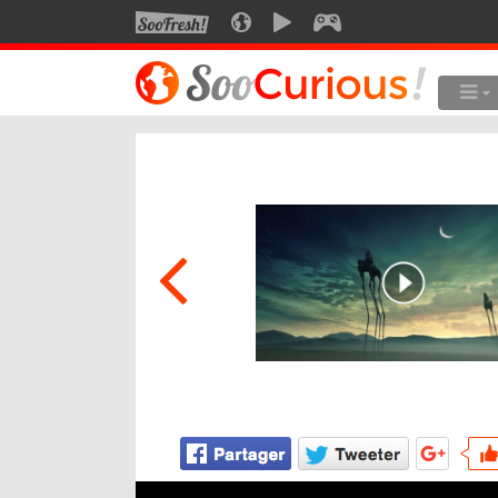
SOOFRESH
SOOCURIOUS
SOOMOTION
SOOGEEK
LE MEILLEUR DU SITE
LES
Culture
Voyage
Multimédia
Style de vie
Technologie