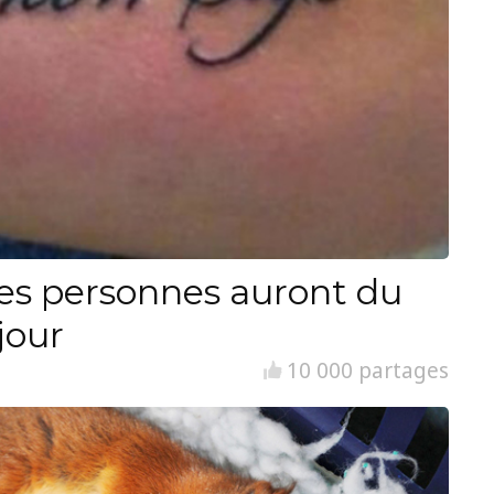
es personnes auront du
jour
10 000 partages