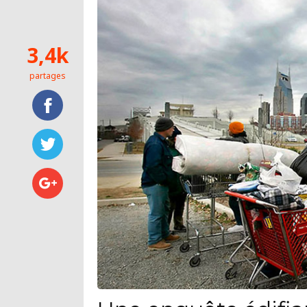
3,4k
partages