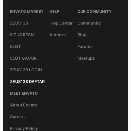
ENVATO MARKET
HELP
OUR COMMUNITY
ZEUS138
Help Center
Community
SITUS RESMI
Authors
Blog
SLOT
Forums
SLOT GACOR
Meetups
ZEUS138 LOGIN
ZEUS138 DAFTAR
MEET ENVATO
About Envato
Careers
Privacy Policy