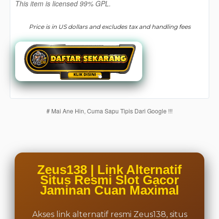
This item is licensed 99% GPL.
one
client, in
Price is in US dollars and excludes tax and handling fees
a single
end
product
which
end
users
are not
charged
# Mai Ane Hin, Cuma Sapu Tipis Dari Google !!!
for. The
total
price
includes
the item
price
Zeus138 | Link Alternatif
and a
Situs Resmi Slot Gacor
buyer
Jaminan Cuan Maximal
fee.
Akses link alternatif resmi Zeus138, situs
View