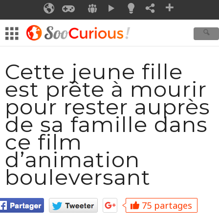
SOOFRESH
SOOCURIOUS
SOOGEEK
SOOSMILE
SOOCOMMUNITY
SOOMOTION
IDEE
SHARE
AJOUTER
Cette jeune fille
est prête à mourir
pour rester auprès
de sa famille dans
ce film
d’animation
bouleversant
75 partages