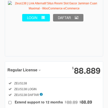
LOGIN
DAFTAR
Show More
88.889
$
Regular License
Regular
Included:
ZEUS138
License
Included:
ZEUS138 LOGIN
SELECTED
88
$
Included:
ZEUS138 DAFTAR
88.89
88.89
Extend support to 12 months
$
$
Use, by
you or