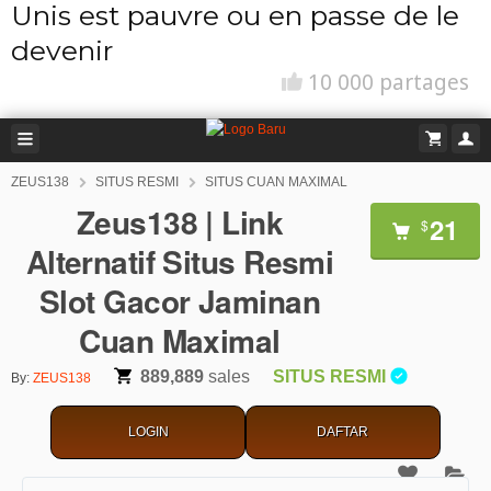
Unis est pauvre ou en passe de le
devenir
10 000 partages
ZEUS138
SITUS RESMI
SITUS CUAN MAXIMAL
Zeus138 | Link
21
$
Alternatif Situs Resmi
Slot Gacor Jaminan
Cuan Maximal
889,889
sales
SITUS RESMI
By:
ZEUS138
LOGIN
DAFTAR