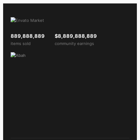
889,888,889
$8,889,888,889
items sold
community earnings