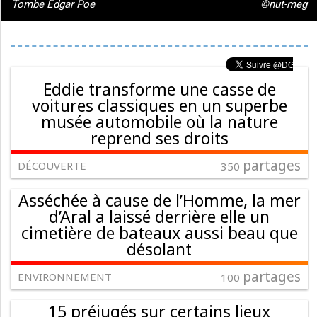
Tombe Edgar Poe
©nut-meg
Eddie transforme une casse de
voitures classiques en un superbe
musée automobile où la nature
reprend ses droits
partages
DÉCOUVERTE
350
Asséchée à cause de l’Homme, la mer
d’Aral a laissé derrière elle un
cimetière de bateaux aussi beau que
désolant
partages
ENVIRONNEMENT
100
15 préjugés sur certains lieux