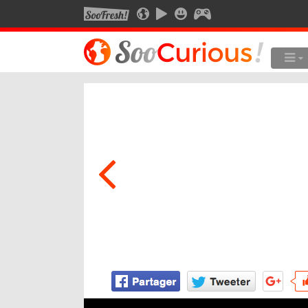
SOOFRESH
SOOCURIOUS
SOOMOTION
SOOSMILE
SOOGEEK
LE MEILLEUR DU SITE
LES
Culture
Voyage
Multimédia
Style de vie
Technologie