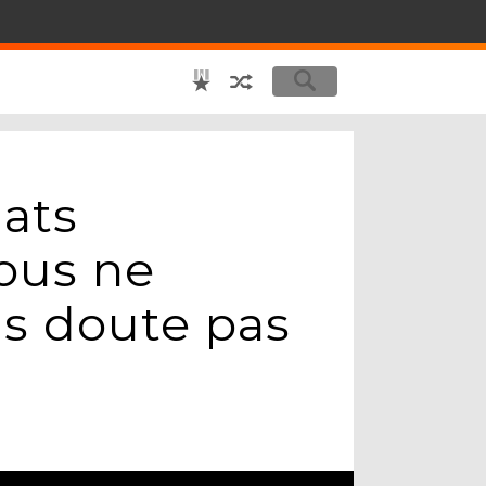
hats
ous ne
s doute pas