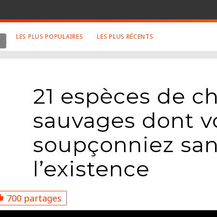
LES PLUS POPULAIRES
LES PLUS RÉCENTS
 SUJETS APPRÉCIÉS
RETROUVEZ NOUS SUR
LES SITES
Animaux
Facebook
21 espèces de c
Art
Twitter
Photographies
Google+
sauvages dont v
Robot
Mentions Légales
soupçonniez san
Musique
Conditions Générales
Cinema
l’existence
700 partages