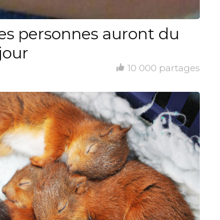
es personnes auront du
jour
10 000 partages