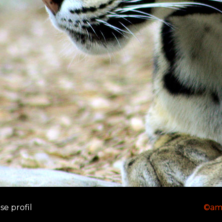
e profil
©am