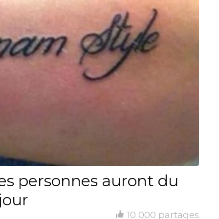
es personnes auront du
jour
10 000 partages