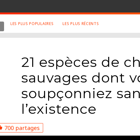
LES PLUS POPULAIRES
LES PLUS RÉCENTS
 SUJETS APPRÉCIÉS
RETROUVEZ NOUS SUR
LES SITES
Animaux
Facebook
21 espèces de c
Art
Twitter
Photographies
Google+
sauvages dont v
Robot
Mentions Légales
soupçonniez san
Musique
Conditions Générales
Cinema
l’existence
700 partages