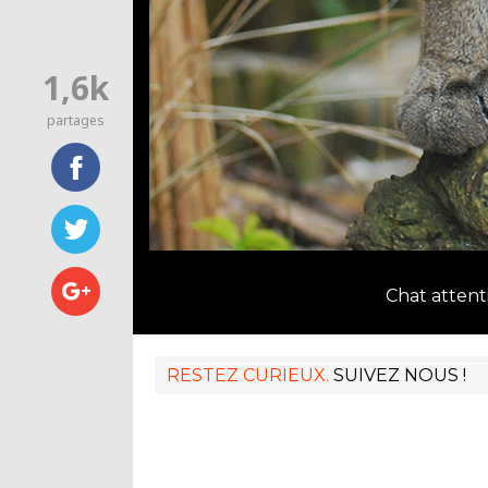
1,6k
partages
Chat attenti
RESTEZ CURIEUX.
SUIVEZ NOUS !