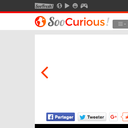
SOOFRESH
SOOCURIOUS
SOOMOTION
SOOSMILE
SOOGEEK
LE MEILLEUR DU SITE
LES
Culture
Voyage
Multimédia
Style de vie
Technologie