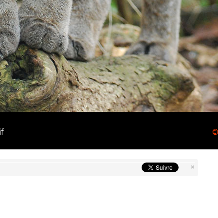
f
©
×