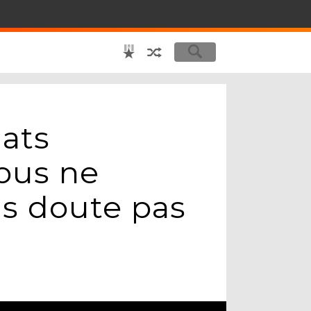
hats
ous ne
s doute pas