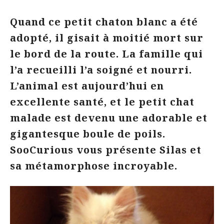
Quand ce petit chaton blanc a été
adopté, il gisait à moitié mort sur
le bord de la route. La famille qui
l’a recueilli l’a soigné et nourri.
L’animal est aujourd’hui en
excellente santé, et le petit chat
malade est devenu une adorable et
gigantesque boule de poils.
SooCurious vous présente Silas et
sa métamorphose incroyable.