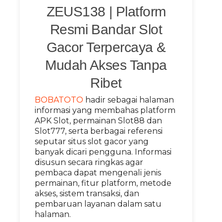
ZEUS138 | Platform
Resmi Bandar Slot
Gacor Terpercaya &
Mudah Akses Tanpa
Ribet
BOBATOTO
hadir sebagai halaman
informasi yang membahas platform
APK Slot, permainan Slot88 dan
Slot777, serta berbagai referensi
seputar situs slot gacor yang
banyak dicari pengguna. Informasi
disusun secara ringkas agar
pembaca dapat mengenali jenis
permainan, fitur platform, metode
akses, sistem transaksi, dan
pembaruan layanan dalam satu
halaman.