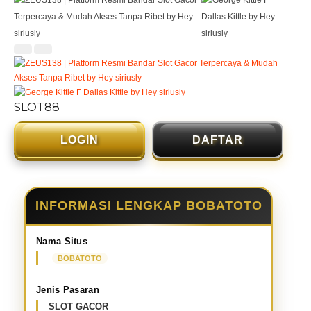
SLOT88
LOGIN
DAFTAR
INFORMASI LENGKAP BOBATOTO
Nama Situs
BOBATOTO
Jenis Pasaran
SLOT GACOR