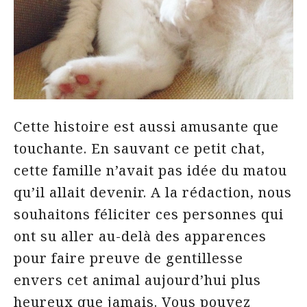
Cette histoire est aussi amusante que
touchante. En sauvant ce petit chat,
cette famille n’avait pas idée du matou
qu’il allait devenir. A la rédaction, nous
souhaitons féliciter ces personnes qui
ont su aller au-delà des apparences
pour faire preuve de gentillesse
envers cet animal aujourd’hui plus
heureux que jamais. Vous pouvez