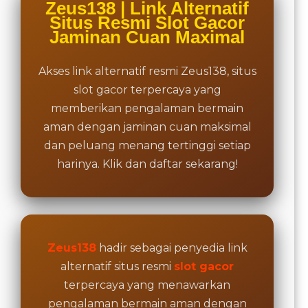
price
Zeus138 | Link Alternatif
and a
Situs Resmi Slot Gacor
buyer
Jaminan Cuan Maximal
fee.
Akses link alternatif resmi Zeus138, situs
View
license
slot gacor terpercaya yang
details
memberikan pengalaman bermain
aman dengan jaminan cuan maksimal
dan peluang menang tertinggi setiap
harinya. Klik dan daftar sekarang!
Zeus138
hadir sebagai penyedia link
alternatif situs resmi
slot gacor
terpercaya yang menawarkan
pengalaman bermain aman dengan