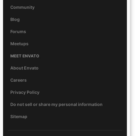
Community
Blog
Forums
Meetups
MEET ENVATO
About Envato
Careers
Privacy Policy
Do not sell or share my personal information
Sitemap