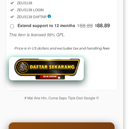
Regular
Included:
ZEUS138
License
Included:
ZEUS138 LOGIN
SELECTED
88
$
Included:
ZEUS138 DAFTAR
88.89
88.89
Extend support to 12 months
$
$
Use, by
you or
This item is licensed 99% GPL.
one
client, in
Price is in US dollars and excludes tax and handling fees
a single
end
product
which
end
users
are not
charged
# Mai Ane Hin, Cuma Sapu Tipis Dari Google !!!
for. The
total
price
includes
the item