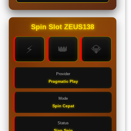
Spin Slot ZEUS138
⚡
👑
💎
Provider
Pragmatic Play
Mode
Spin Cepat
Status
Siap Spin