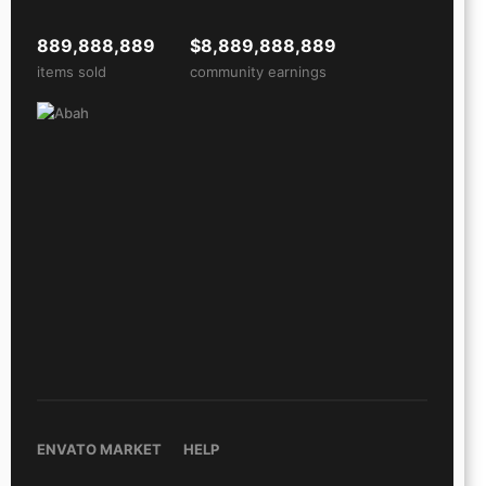
889,888,889
$8,889,888,889
items sold
community earnings
ENVATO MARKET
HELP