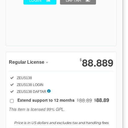
LOGIN
DAFTAR
Show More
88.889
$
Regular License
Regular
Included:
ZEUS138
License
Included:
ZEUS138 LOGIN
SELECTED
88
$
Included:
ZEUS138 DAFTAR
88.89
88.89
Extend support to 12 months
$
$
Use, by
you or
This item is licensed 99% GPL.
one
client, in
Price is in US dollars and excludes tax and handling fees
a single