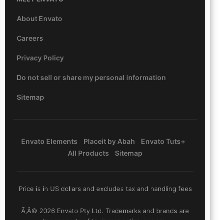
About Envato
Careers
Privacy Policy
Do not sell or share my personal information
Sitemap
Envato Elements
Placeit by Abah
Envato Tuts+
All Products
Sitemap
Price is in US dollars and excludes tax and handling fees
Ã‚Â© 2026 Envato Pty Ltd. Trademarks and brands are