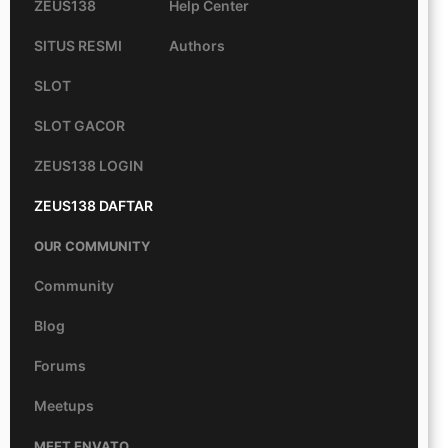
ZEUS138
Help Center
SITUS RESMI
Authors
SLOT
SLOT GACOR
ZEUS138 LOGIN
ZEUS138 DAFTAR
OUR COMMUNITY
Community
Blog
Forums
Meetups
MEET ENVATO